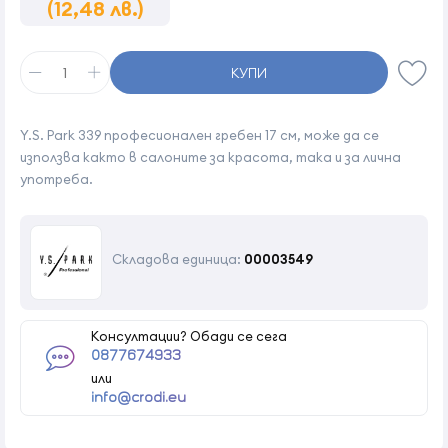
(12,48 лв.)
КУПИ
Y.S. Park 339 професионален гребен 17 см, може да се
използва както в салоните за красота, така и за лична
употреба.
Складова единица:
00003549
Консултации? Обади се сега
0877674933
или
info@crodi.eu