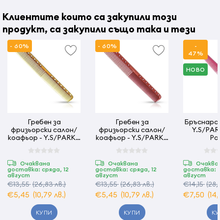
Клиентите които са закупили този
продукт, са закупили също така и тези
- 60%
- 60%
-
47%
НОВО
Гребен за
Гребен за
Бръснарск
фризьорски салон/
фризьорски салон/
Y.S/PARK
коафьор - Y.S/PARK -
коафьор - Y.S/PARK -
Ро
339 -камел
339 - червен
Очаквана
Очаквана
Очаква
доставка: сряда, 12
доставка: сряда, 12
доставка: с
август
август
август
€13,55
(26,83 лв.)
€13,55
(26,83 лв.)
€14,15
(28,
€5,45
(10,79 лв.)
€5,45
(10,79 лв.)
€7,50
(14
КУПИ
КУПИ
КУ