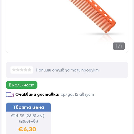
1
/
1
Напиши отзив за този продукт
В наличност
Очаквана доставка:
сряда, 12 август
Твоята цена
€14,55
(28,81 лв.)
(28,81 лв.)
€6,30