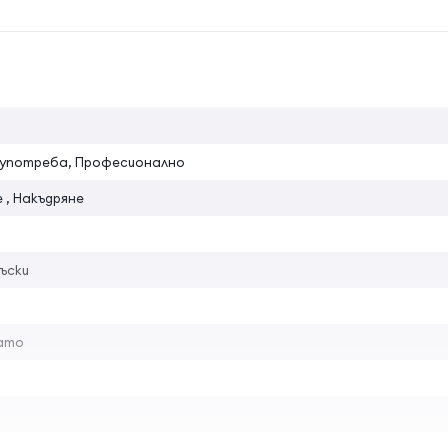
на атрибута
употреба, Професионално
 , Накъдряне
ъски
димата грижа и ще си осигурите дълги години правилно работ
 с трансформатора от кутията.
ато
озиция.