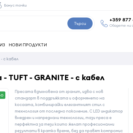
Бонус точки
+359 877
Търси
Обадете ни 
ИЗ
НОВИ ПРОДУКТИ
 - с кабел
- TUFT - GRANITE - с кабел
Пресата вдъхновена от гранит, идва с нов
ВО
стандарт в поддръжката и оформянето на
косаата, комбинирайки елегантният стил с
технология от последно поколение. С LED индикатор
внедрен и напреднали технологии, тази преса е
перфектна за тези които желат професионални
резултати в кратко време, без да правят компромис