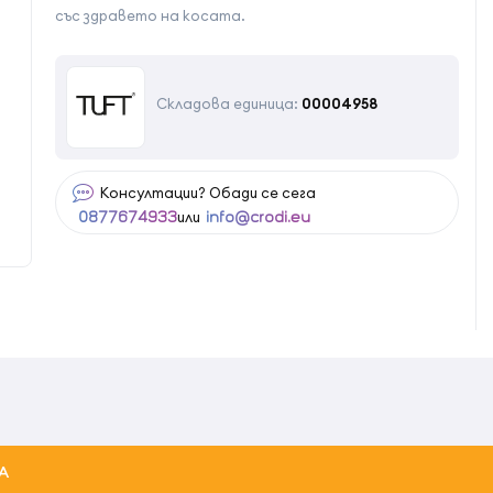
със здравето на косата.
Складова единица:
00004958
Консултации? Обади се сега
или
0877674933
info@crodi.eu
А