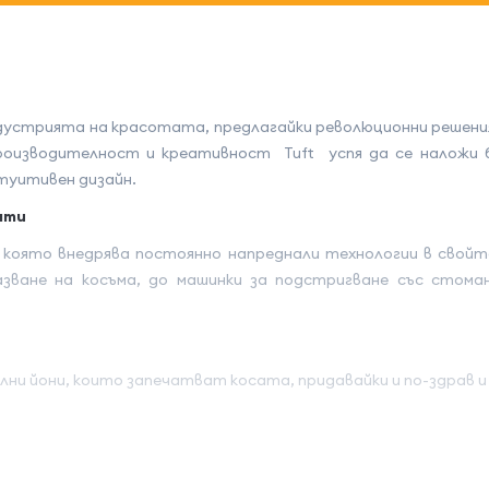
дустрията на красотата, предлагайки революционни решения 
 производителност и креативност Tuft успя да се наложи 
нтуитивен дизайн.
ати
, която внедрява постоянно напреднали технологии в свой
ване на косъма, до машинки за подстригване със стома
и йони, които запечатват косата, придавайки и по-здрав и 
°C, 160°C, 180°C, 200°C за да се адаптира за всеки вид кос
ли кичури) или върху много тънка и деликатна коса.