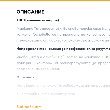
ОПИСАНИЕ
TUFT(нашата история)
Марката Tuft представлява иноваторска сила в ин
за жени. Основава се на принципа на качество,
технологията от последно поколение и изискан и и
Напреднала технология за професионални резулт
Иновацията е основния двигател на марката Tuft
функции и контрол на температурата за предпаз
професионални решения.
Описание:
Нано керамичните плочки освобождават отрицателн
6 настройки на температурата
Широка гама на температура между 60°C, 100°C, 130
Виж повече
пресата и върху изкуствена коса (например перуки и