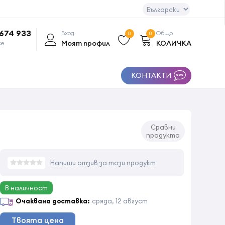
 674 933
Вход
Общо
0
0
Моят профил
КОЛИЧКА
се
КОНТАКТИ
Сравни
продукта
Напиши отзив за този продукт
В наличност
Очаквана доставка:
сряда, 12 август
Твоята цена