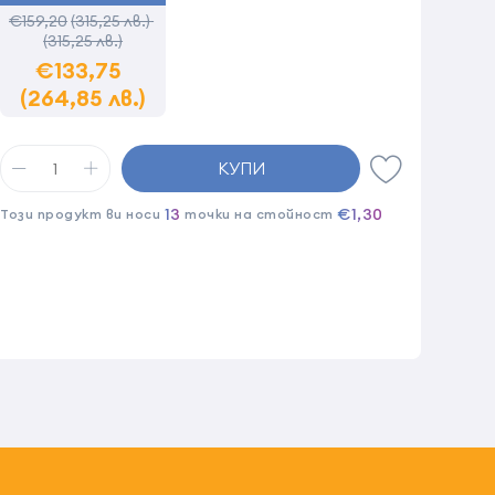
€159,20
(315,25 лв.)
(315,25 лв.)
€133,75
(264,85 лв.)
КУПИ
13
€1,30
Този продукт ви носи
точки на стойност