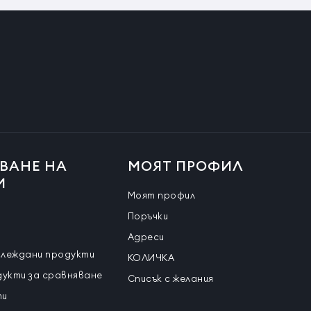
Този уред не е предназначен за използване от деца.
хранявате.
ните от доставчика.
ВО 89/336/EEC (Electromagnetic compability)
ридически лица и 24 месеца за физически лица.
ВАНЕ НА
МОЯТ ПРОФИЛ
И
Моят профил
Поръчки
Адреси
глеждани продукти
КОЛИЧКА
дукти за сравняване
Списък с желания
ти