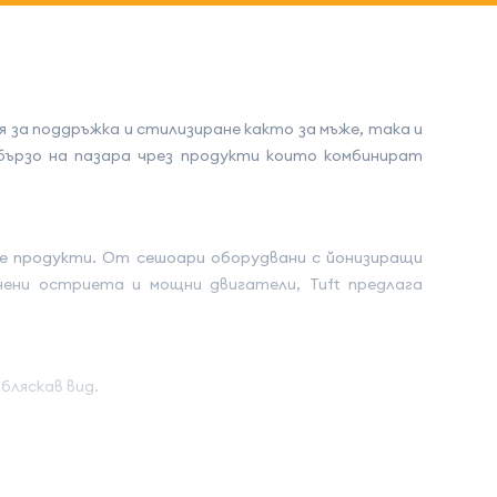
за поддръжка и стилизиране както за мъже, така и
бързо на пазара чрез продукти които комбинират
те продукти. От сешоари оборудвани с йонизиращи
нени остриета и мощни двигатели, Tuft предлага
бляскав вид.
а. Никсите температура ви позволяват да използвате