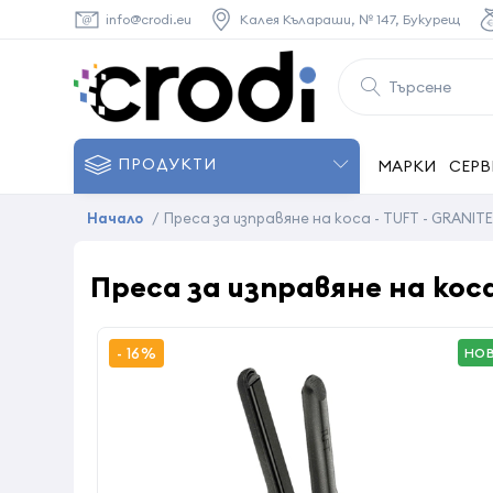
info@crodi.eu
Калея Кълараши, № 147, Букурещ
ПРОДУКТИ
МАРКИ
СЕРВ
Начало
/
Преса за изправяне на коса - TUFT - GRANITE
Преса за изправяне на коса 
- 16%
НО