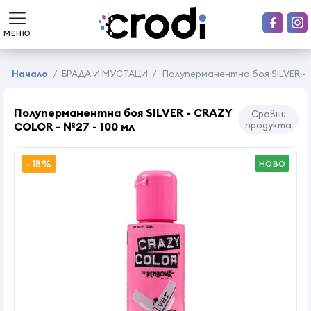
МЕНЮ
Начало
/
БРАДА И МУСТАЦИ
/
Полуперманентна боя SILVER - 
Полуперманентна боя SILVER - CRAZY
Сравни
COLOR - №27 - 100 мл
продукта
- 18%
НОВО