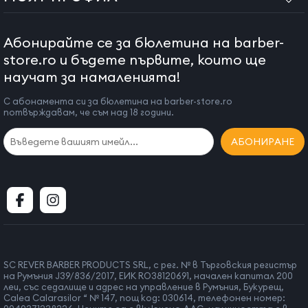
Абонирайте се за бюлетина на barber-
store.ro и бъдете първите, които ще
научат за намаленията!
С абонамента си за бюлетина на barber-store.ro
потвърждавам, че съм над 18 години.
АБОНИРАНЕ
SC REVER BARBER PRODUCTS SRL, с рег. № в Търговския регистър
на Румъния J39/836/2017, ЕИК RO38120691, начален капитал 200
леи, със седалище и адрес на управление в Румъния, Букурещ,
Calea Calarasilor “ № 147, пощ код: 030614, телефонен номер: