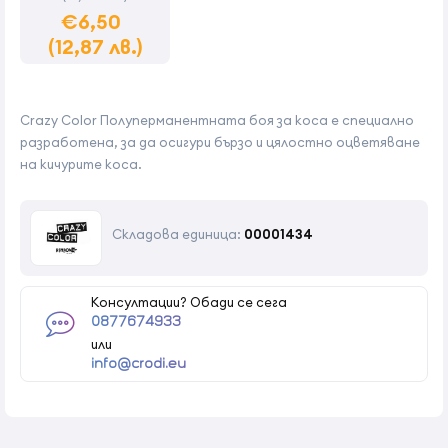
€6,50
(12,87 лв.)
Crazy Color Полуперманентната боя за коса е специално
разработена, за да осигури бързо и цялостно оцветяване
на кичурите коса.
Складова единица:
00001434
Консултации? Обади се сега
0877674933
или
info@crodi.eu