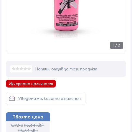
1
/
2
Напиши отзив за този продукт
Изчерпана наличност
Уведоми ме, когато е наличен
Твоята цена
€7,90
(15,64 лв.)
(15,64 лв.)