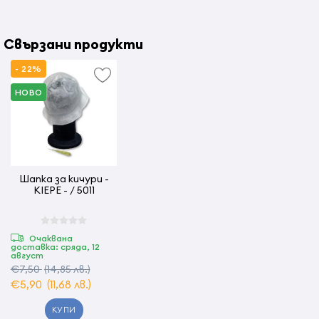
Свързани продукти
- 22%
НОВО
Шапка за кичури -
KIEPE - / 5011
Очаквана
доставка: сряда, 12
август
€7,50
(14,85 лв.)
€5,90
(11,68 лв.)
КУПИ