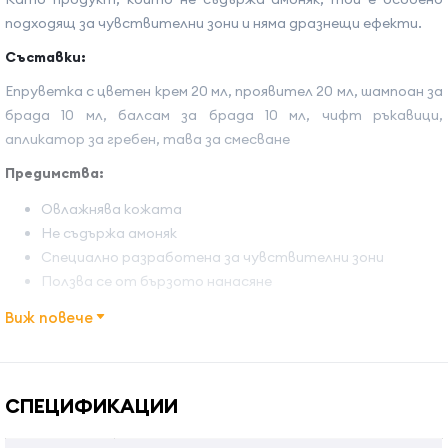
подходящ за чувствителни зони и няма дразнещи ефекти.
Съставки:
Епруветка с цветен крем 20 мл, проявител 20 мл, шампоан за
брада 10 мл, балсам за брада 10 мл, чифт ръкавици,
апликатор за гребен, тава за смесване
Предимства:
Овлажнява кожата
Не съдържа амоняк
Специално разработена за чувствителни зони
Ползва се от бързото нанасяне
Виж повече
Начин на употреба:
Име на атрибута
Стойност на атрибута
Нанесете равномерно върху сухата коса, след което
изчакайте с нанасянето на боята върху желаната
СПЕЦИФИКАЦИИ
зона.Изплакнете обилно с топла вода, като избягвате
зоната на очите.