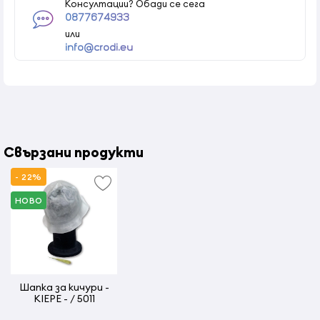
Консултации? Обади се сега
0877674933
или
info@crodi.eu
Свързани продукти
- 22%
НОВО
Шапка за кичури -
KIEPE - / 5011