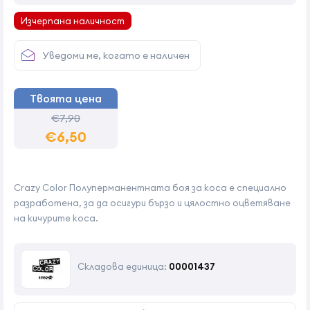
Изчерпана наличност
Уведоми ме, когато е наличен
Твоята цена
€7,90
€6,50
Crazy Color Полуперманентната боя за коса е специално
разработена, за да осигури бързо и цялостно оцветяване
на кичурите коса.
Складова единица:
00001437