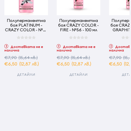
Полуперманентна
Полуперманентна
Полупер
боя PLATINUM -
боя CRAZY COLOR -
боя CRAZ
CRAZY COLOR - №28
FIRE - №56 - 100 мл
GRAPHITE
- 100 мл
100
Доставката не е
Доставката не е
Доставк
налична
налична
налична
€7,90
(15,64 лв.)
€7,90
(15,64 лв.)
€7,90
(15,
€6,50
(12,87 лв.)
€6,50
(12,87 лв.)
€6,50
(12
ДЕТАЙЛИ
ДЕТАЙЛИ
ДЕТ