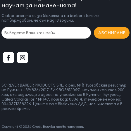
научат за намаленията!
С абонамента си за бюлетина на barber-store.ro
потвърждавам, че съм над 18 години.
АБОНИРАНЕ
SC REVER BARBER PRODUCTS SRL, с рег. № в Търговския регистър
на Румъния J39/836/2017, ЕИК RO38120691, начален капитал 200
леи, със седалище и адрес на управление в Румъния, Букурещ,
Calea Calarasilor “ № 147, пощ код: 030614, телефонен номер:
0040371238226. Цените са с включено ДДС, наличността е в
реално време.
Copyright © 2026 Crodi. Всички права запазени.