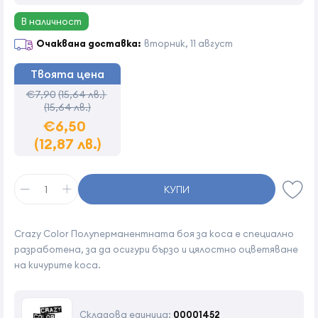
В наличност
Очаквана доставка:
вторник, 11 август
Твоята цена
€7,90
(15,64 лв.)
(15,64 лв.)
€6,50
(12,87 лв.)
КУПИ
Crazy Color Полуперманентната боя за коса е специално
разработена, за да осигури бързо и цялостно оцветяване
на кичурите коса.
Складова единица:
00001452