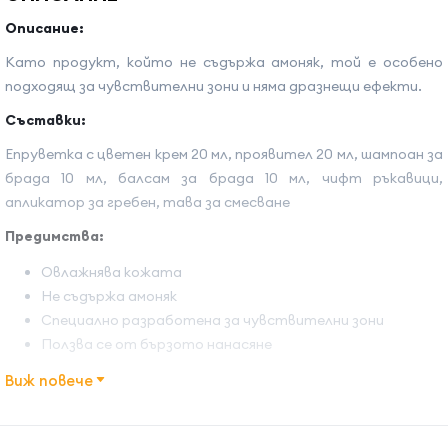
Описание:
Като продукт, който не съдържа амоняк, той е особено
подходящ за чувствителни зони и няма дразнещи ефекти.
Съставки:
Епруветка с цветен крем 20 мл, проявител 20 мл, шампоан за
брада 10 мл, балсам за брада 10 мл, чифт ръкавици,
апликатор за гребен, тава за смесване
Предимства:
Овлажнява кожата
Не съдържа амоняк
Специално разработена за чувствителни зони
Ползва се от бързото нанасяне
Начин на употреба:
Виж повече
Нанесете равномерно върху сухата коса, след което
Име на атрибута
Стойност на атрибута
изчакайте с нанасянето на боята върху желаната зона.