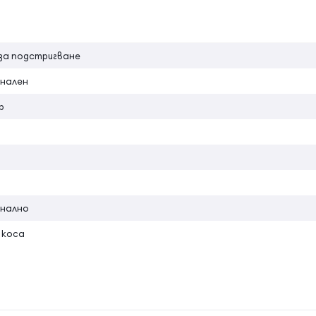
за подстригване
нален
р
нално
 коса