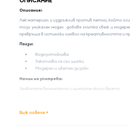
ОПИСАНИЕ
Описание:
Лек материал и издръжлив против петна, който оси
този уникален модел добавя глътка свеж и модерен
превръща в истински символ на креативността и пр
Ползи:
Водоустойчива
Закопчава се със щипки
Модерен и цветен дизайн
Начин на употреба:
Захванате внимателно с щипките около врата
Виж повече
Име на атрибута
Стойност 