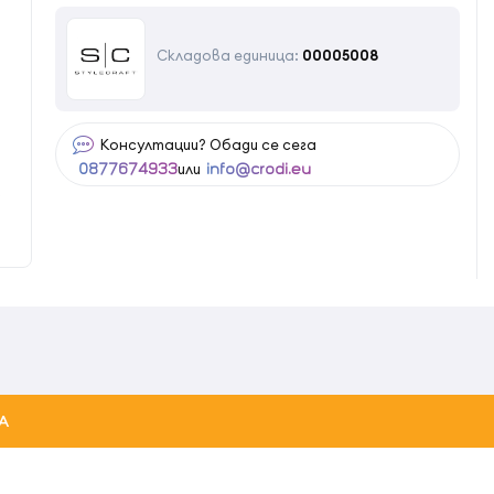
Складова единица:
00005008
Консултации? Обади се сега
или
0877674933
info@crodi.eu
А