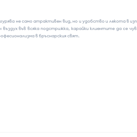
гурява не само атрактивен вид, но и удобство и лекота в и
 въздух във всяка подстрижка, карайки клиентите да се чу
офесионализма в бръснарския свят.
на атрибута