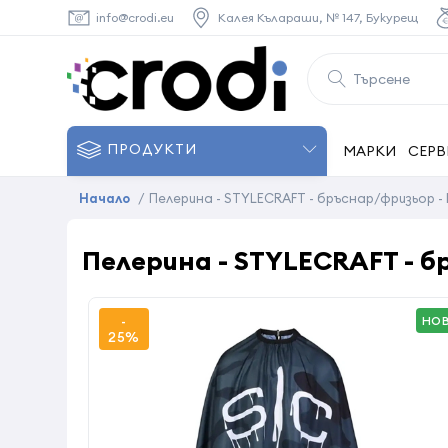
info@crodi.eu
Калея Кълараши, № 147, Букурещ
ПРОДУКТИ
МАРКИ
СЕРВ
Начало
/
Пелерина - STYLECRAFT - бръснар/фризьор
Пелерина - STYLECRAFT -
-
НО
25%