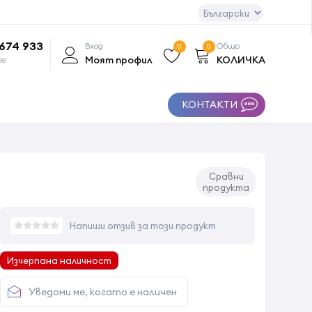
 674 933
Вход
Общо
0
0
Моят профил
КОЛИЧКА
се
КОНТАКТИ
Сравни
продукта
Напиши отзив за този продукт
Изчерпана наличност
Уведоми ме, когато е наличен