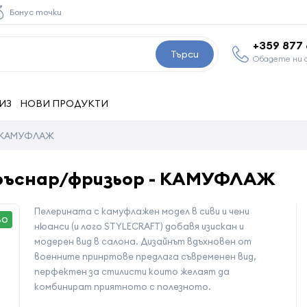
Бонус точки
+359 877
Търси
Обадете ни 
ИЗ
НОВИ ПРОДУКТИ
 - КАМУФЛАЖ
 бръснар/фризьор - КАМУФЛАЖ
Пелерината с камуфлажен модел в сиви и чени
ВО
нюанси (и лого STYLECRAFT) добавя изискан и
модерен вид в салона. Дизайнът вдъхновен от
военните принртове предлага съвременен вид,
перфектен за стилисти които желаят да
комбинират приятното с полезното.