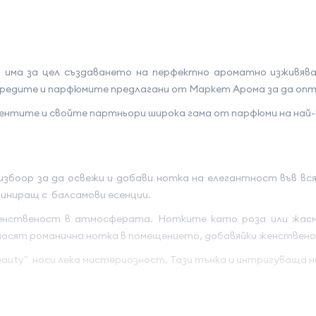
 има за цел създаването на перфектно ароматно изживява
 уредите и парфюмите предлагани от Маркет Арома за да о
иентите и свойте партньори широка гама от парфюми на най-
избоор за да освежи и добави нотка на елегантност във вся
миниращ с балсамови есенции.
нственост в атмосферата. Нотките като роза или жасмин
носят романична нотка в помещението, добавяйки женствен
eauty" носи лека мистериозност. Тази тънка и интригуваща 
нотки, които добавят топла и обгръщаща нотка. Тези балс