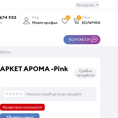
 674 933
Вход
Общо
0
0
Моят профил
КОЛИЧКА
се
КОНТАКТИ
300 мл
АРКЕТ АРОМА -Pink
Сравни
продукта
Напиши отзив за този продукт
Изчерпана наличност
Твоята цена