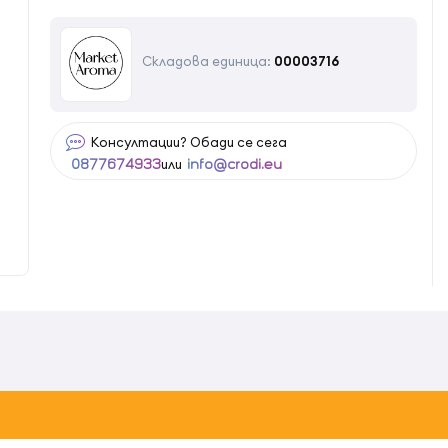
Складова единица:
00003716
Консултации? Обади се сега
или
0877674933
info@crodi.eu