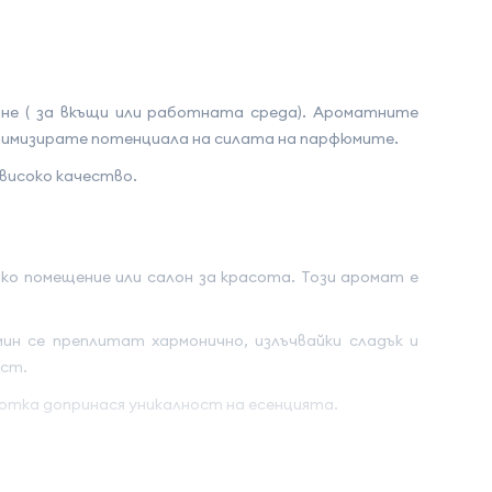
не ( за вкъщи или работната среда). Ароматните
птимизирате потенциала на силата на парфюмите.
високо качество.
ко помещение или салон за красота. Този аромат е
 се преплитат хармонично, излъчвайки сладък и
ост.
нотка допринася уникалност на есенцията.
амови акценти подсилват усещането за конфорт и