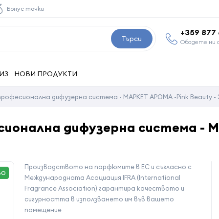
Бонус точки
+359 877
Търси
Обадете ни 
ИЗ
НОВИ ПРОДУКТИ
рофесионална дифузерна система - МАРКЕТ АРОМА -Pink Beauty - 
сионална дифузерна система - М
Производството на парфюмите в ЕС и съгласно с
ВО
Международната Асоциация IFRA (International
Fragrance Association) гарантира качеството и
сигурността в използването им във вашето
помещение