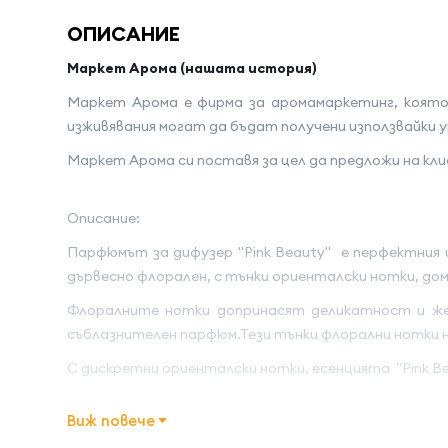
ОПИСАНИЕ
Маркет Арома (нашата история)
Маркет Арома е фирма за аромамаркетинг, която
изживявания могат да бъдат получени използвайки
Маркет Арома си поставя за цел да предложи на кл
Описание:
Парфюмът за дифузер "Pink Beauty" е перфектния 
дървесно флорален, с тънки ориенталски нотки, до
Флоралните нотки допринасят деликатност и же
съблазнителен парфюм.Тези тънки флорални нотки 
С дискретни ориенталски нотки, есенцията
"Pink B
Накрая, есенецията е прегърната от балсамови 
Виж повече
релаксация
.