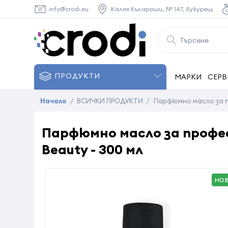
info@crodi.eu
Калея Кълараши, № 147, Букурещ
ПРОДУКТИ
МАРКИ
СЕРВ
Начало
/
ВСИЧКИ ПРОДУКТИ
/
Парфюмно масло за п
Парфюмно масло за профе
Beauty - 300 мл
НО