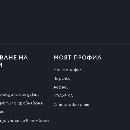
ВАНЕ НА
МОЯТ ПРОФИЛ
И
Моят профил
Поръчки
Адреси
глеждани продукти
КОЛИЧКА
дукти за сравняване
Списък с желания
ти
 за участие в томбола