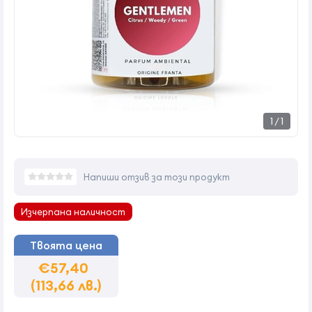
1
/
1
Напиши отзив за този продукт
Изчерпана наличност
Твоята цена
€57,40
(113,66 лв.)