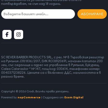
Страна на произход:
Франция
потвърждавам, че съм над 18 години.
АБОНИРАНЕ
SC REVER BARBER PRODUCTS SRL, с рег. № в Търговския регистър
на Румъния J39/836/2017, ЕИК RO38120691, начален капитал 200
леи, със седалище и адрес на управление в Румъния, Букурещ,
Calea Calarasilor “ № 147, пощ код: 030614, телефонен номер:
0040371238226. Цените са с включено ДДС, наличността е в
реално време.
Copyright © 2026 Crodi. Всички права запазени.
Powered by
nopCommerce
| Създадено от
Ecom Digital