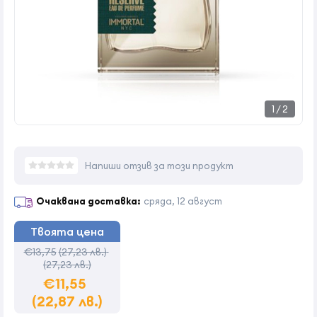
1
/
2
Напиши отзив за този продукт
Очаквана доставка:
сряда, 12 август
Твоята цена
€13,75
(27,23 лв.)
(27,23 лв.)
€11,55
(22,87 лв.)