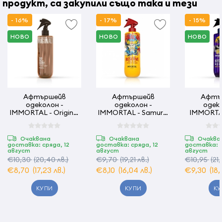
продукт, са закупили също така и тези
- 16%
- 17%
- 15%
НОВО
НОВО
НОВО
Афтършейв
Aфтършейв
Афтъ
одеколон -
одеколон -
одеко
IMMORTAL - Original
IMMORTAL - Samurai
IMMORTAL 
02 - 500 мл
Spirit - 500 мл
West -
Очаквана
Очаквана
Очаква
доставка: сряда, 12
доставка: сряда, 12
доставка: с
август
август
август
€10,30
(20,40 лв.)
€9,70
(19,21 лв.)
€10,95
(21
€8,70
(17,23 лв.)
€8,10
(16,04 лв.)
€9,30
(18
КУПИ
КУПИ
КУ