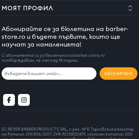
МОЯТ ПРОФИЛ
Абонирайте се за бюлетина на barber-
store.ro и бъдете първите, които ще
научат за намаленията!
С абонамента си за бюлетина на barber-store.ro
потвърждавам, че съм над 18 години.
АБОНИРАНЕ
SC REVER BARBER PRODUCTS SRL, с рег. № в Търговския регистър
на Румъния J39/836/2017, ЕИК RO38120691, начален капитал 200