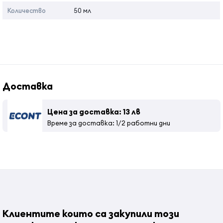
Количество
50 мл
Връхни нотки: бергамот, мандарина и пипер от Sichuan,
които придават цитрусов и подправен аромат
Средни нотки: пачули, ветивер, лавандула и мушкато
за дървесни нотки
Базови нотки: Кихлимбар и муск за топъл завършек
Начин на употреба:
Доставка
Напръскай върху - сгъвки, зад ушите, по врата за по-
дълготраен аромат.
Цена за доставка: 13 лв
Време за доставка: 1/2 работни дни
Страна на произход:
Tурция
Клиентите които са закупили този