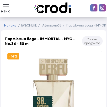
МЕНЮ
Начало
/
БРЪСНЕНЕ
/
Афтършейв
/
Парфюмна вода - IMMORTAL
Парфюмна вода - IMMORTAL - NYC -
Сравни
No.36 - 50 ml
продукта
- 16%