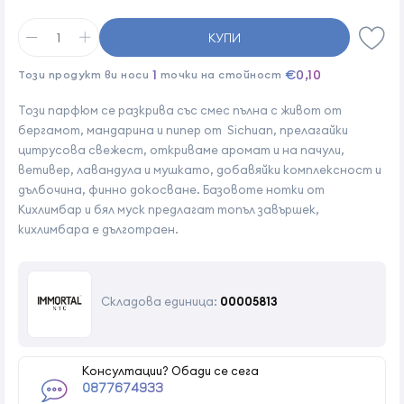
КУПИ
1
€0,10
Този продукт ви носи
точки на стойност
Този парфюм се разкрива със смес пълна с живот от
бергамот, мандарина и пипер от Sichuan, прелагайки
цитрусова свежест, откриваме аромат и на пачули,
ветивер, лавандула и мушкато, добавяйки комплексност и
дълбочина, финно докосване. Базовоте нотки от
Кихлимбар и бял муск предлагат топъл завършек,
кихлимбара е дълготраен.
Складова единица:
00005813
Консултации? Обади се сега
0877674933