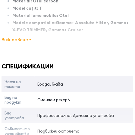
Material: Otel carbon
Model cuțit: T
Material lama mobila: Otel
Modele compatibile:
Gamma+ Absolute Hitter, Gamma+
X-EVO TRIMMER, Gamma+ Cruiser
Se poate regla zero gap
Виж повече
Инструкции за употреба:
Име на атрибута
Стойност на атрибута
Използвайте този прецизен и висококачествен нож с
СПЕЦИФИКАЦИИ
необходимата грижа и внимание и ще си осигурите
дълги години безпроблемнo използване.
Част на
Отворете внимателно опаковката на ножа.
Брада, Глава
тялото
Извадете ножа от тримера, като развиете двата
Вид на
Сменяем резерв
винта.
продукт
Монтирайте новия нож върху тримера
Вид
Професионално, Домашна употреба
употреба
Капнете няколко капки масло върху новия нож
Съвместимо
Подвижни остриета
Проверете дали ножът е регулиран и функционира
устройство