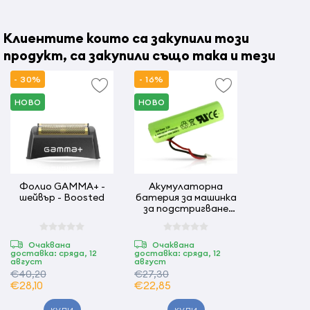
Не използвайте ножа в близост до резервоари или
Клиентите които са закупили този
съдове за вода. Не потапяйте ножа във вода или други
продукт, са закупили също така и тези
течности.
Винаги проверявайте дали ножът е в добро състояние,
- 30%
- 16%
преди да използвате уреда. Не го използвайте, ако има
НОВО
НОВО
признаци на повреда или ако е бил изпуснат на пода.
ВАЖНО! Винаги изключвайте уреда, когато не го
използвате или когато почиствате ножа.
Ако ножът е повреден, свържете се с вашия търговец.
Фолио GAMMA+ -
Акумулаторна
Винаги оставяйте ножа да изстине, преди да
шейвър - Boosted
батерия за машинка
за подстригване
съхранявате уреда.
ROVRA Super Cut
Пакетът включва целия комплект за
Очаквана
Очаквана
доставка: сряда, 12
доставка: сряда, 12
подстригване(мобилно острие, фиксирано острие,
август
август
пружина, стойка за нож).
€40,20
€27,30
€28,10
€22,85
СЪОБЩЕНИЕ!!! В съответствие с чл. 9, ал. (1), препращащ