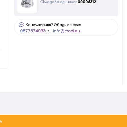
Складова единица:
00006312
Консултации? Обади се сега
или
0877674933
info@crodi.eu
А