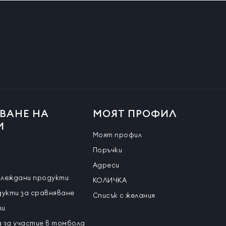
ВАНЕ НА
МОЯТ ПРОФИЛ
И
Моят профил
Поръчки
Адреси
глеждани продукти
КОЛИЧКА
дукти за сравняване
Списък с желания
ти
 за участие в томбола