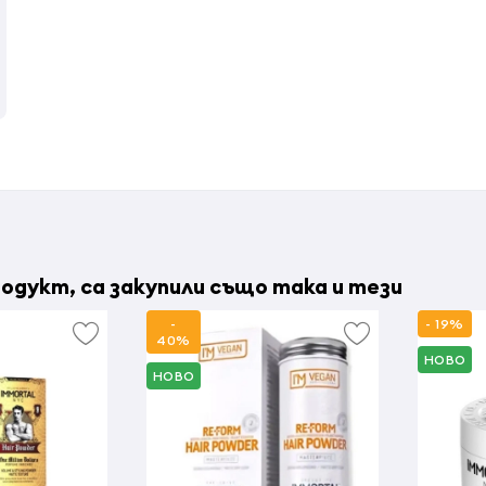
одукт, са закупили също така и тези
-
- 19%
40%
НОВО
НОВО