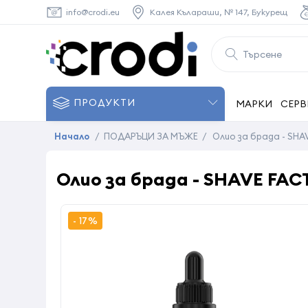
info@crodi.eu
Калея Кълараши, № 147, Букурещ
ПРОДУКТИ
МАРКИ
СЕРВ
Начало
/
ПОДАРЪЦИ ЗА МЪЖЕ
/
Олио за брада - SHA
Олио за брада - SHAVE FACT
- 17%