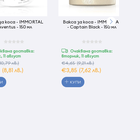
за коса - IMMORTAL
Вакса за коса - IMMORTAL
Aventus - 150 мл
- Captain Black - 150 мл
квана доставка:
Очаквана доставка:
, 11 август
вторник, 11 август
(10,79 лв.)
€4,65
(9,21 лв.)
5
(8,81 лв.)
€3,85
(7,62 лв.)
ПИ
КУПИ