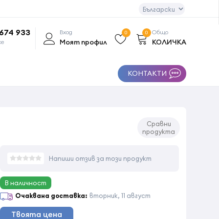
 674 933
Вход
Общо
0
0
Моят профил
КОЛИЧКА
се
КОНТАКТИ
Сравни
продукта
Напиши отзив за този продукт
В наличност
Очаквана доставка:
вторник, 11 август
Твоята цена