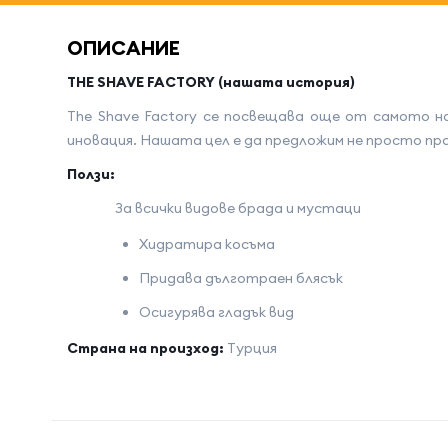
ОПИСАНИЕ
THE SHAVE FACTORY (нашата история)
The Shave Factory се посвещава още от самото н
иновация. Нашата цел е да предложим не просто пр
Ползи:
За всички видове брада и мустаци
Хидратира косъма
Придава дълготраен блясък
Осигурява гладък вид
Страна на произход:
Tурция
Име на атрибута
Стойност 