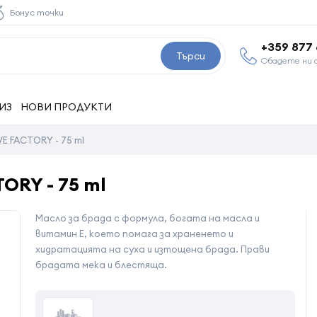
Бонус точки
+359 877
Търси
Обадете ни 
ИЗ
НОВИ ПРОДУКТИ
VE FACTORY - 75 ml
ORY - 75 ml
Масло за брада с формула, богата на масла и
витамин Е, което помага за храненето и
хидратацията на суха и изтощена брада. Прави
брадата мека и блестяща.