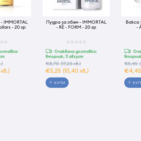
м - IMMORTAL
Пудра за обем - IMMORTAL
Вакса 
ollars - 20 гр
- RE - FORM - 20 гр
- 
оставка:
Очаквана доставка:
Оча
уст
вторник, 11 август
вторник
.)
€8,70
(17,23 лв.)
€5,45
 лв.)
€5,25
(10,40 лв.)
€4,4
КУПИ
КУ