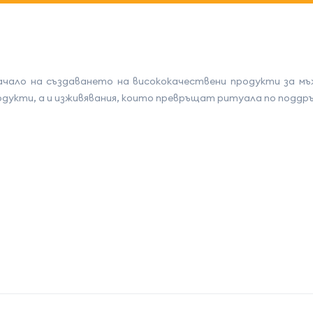
ачало на създаването на висококачествени продукти за мъ
одукти, а и изживявания, които превръщат ритуала по поддръ
на атрибута