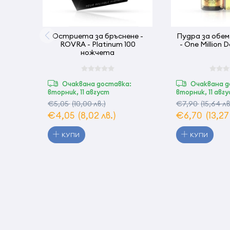
Остриета за бръснене -
Пудра за обе
ROVRA - Platinum 100
- One Million D
ножчета
Очаквана доставка:
Очаквана д
вторник, 11 август
вторник, 11 авг
€5,05
(10,00 лв.)
€7,90
(15,64 лв
€4,05
(8,02 лв.)
€6,70
(13,27
КУПИ
КУПИ