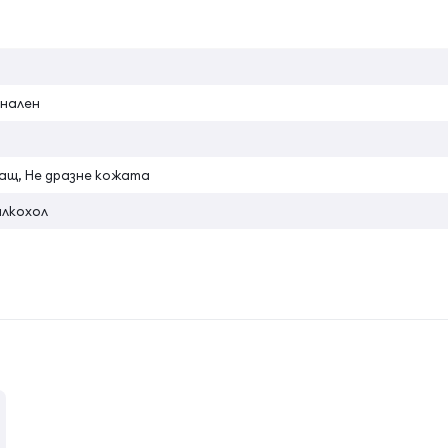
нален
ащ, Не дразнe кожата
алкохол