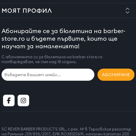
МОЯТ ПРОФИЛ
Абонирайте се за бюлетина на barber-
store.ro и бъдете първите, които ще
научат за намаленията!
С абонамента си за бюлетина на barber-store.ro
потвърждавам, че съм над 18 години.
АБОНИРАНЕ
SC REVER BARBER PRODUCTS SRL, с рег. № в Търговския регистър
на Румъния J39/836/2017, ЕИК RO38120691, начален капитал 200