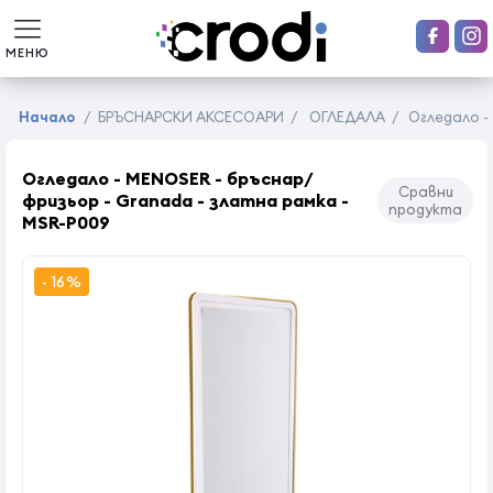
МЕНЮ
Начало
/
БРЪСНАРСКИ АКСЕСОАРИ
/
ОГЛЕДАЛА
/
Огледало -
Огледало - MENOSER - бръснар/
Сравни
фризьор - Granada - златна рамка -
продукта
MSR-P009
- 16%