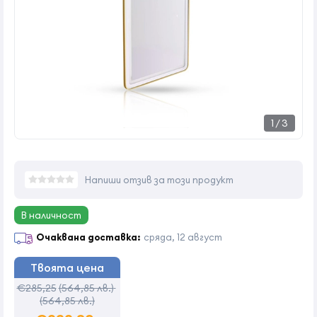
1
/
3
Напиши отзив за този продукт
В наличност
Очаквана доставка:
сряда, 12 август
Твоята цена
€285,25
(564,85 лв.)
(564,85 лв.)