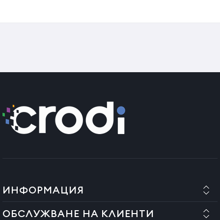
Представяме ви новия модел огледало с LED осветление и
стенен монтаж, създадено да осигури пълно отражение на
клиента. Щедрите размери и LED светлината създават
усещане за по-просторно помещение, като добавят повече
светлина и елегантност във вашия салон. Правоъгълният
дизайн е допълнен от златиста метална рамка, която
придава изтънчен и модерен акцент на интериора.
LED осветление + превключвател
Размер: 70 x 170 см (виж снимка №3)
ИНФОРМАЦИЯ
ОБСЛУЖВАНЕ НА КЛИЕНТИ