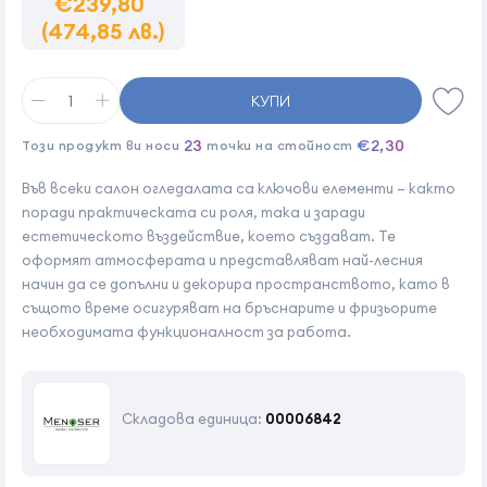
€239,80
(474,85 лв.)
КУПИ
23
€2,30
Този продукт ви носи
точки на стойност
Във всеки салон огледалата са ключови елементи – както
поради практическата си роля, така и заради
естетическото въздействие, което създават. Те
оформят атмосферата и представляват най-лесния
начин да се допълни и декорира пространството, като в
същото време осигуряват на бръснарите и фризьорите
необходимата функционалност за работа.
Складова единица:
00006842