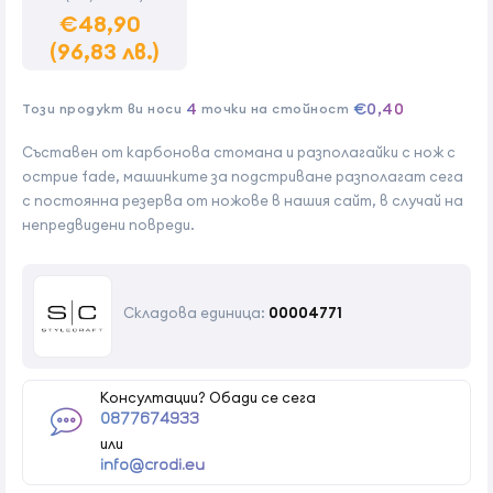
€48,90
(96,83 лв.)
4
€0,40
Този продукт ви носи
точки на стойност
Cъставен от карбонова стомана и разполагайки с нож с
острие fade, машинките за подстриване разполагат сега
с постоянна резерва от ножове в нашия сайт, в случай на
непредвидени повреди.
Складова единица:
00004771
Консултации? Обади се сега
0877674933
или
info@crodi.eu