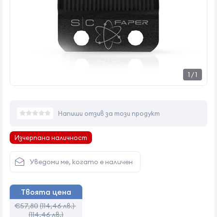
1
/
1
Напиши отзив за този продукт
Изчерпана наличност
Уведоми ме, когато е наличен
Твоята цена
€57,80
(114,46 лв.)
(114,46 лв.)