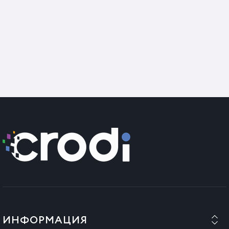
Ако ножът е повреден, свържете се с вашия търговец.
Винаги оставяйте ножа да изстине, преди да съхранявате
уреда.
Пакетът съдържа мобилни и фиксирани ножове.
СЪОБЩЕНИЕ!!! В съответствие с чл. 9, ал. (1), препращащ
към чл. 16, буква "д" от Извънредна наредба 34/2014 г. за
правата на потребителите при договори с
професионалисти, както и за изменение и допълнение на
някои нормативни актове, продуктите, които се
използват за последните цели, както и за други цели,
доколкото последващата употреба на използвания
продукт може да засегне здравето на потребителя, не
могат да бъдат върнати по съображения за опазване на
здравето и хигиената, стига да са разпечатани от
потребителя.
ИНФОРМАЦИЯ
Всички операции по сглобяване на продукта трябва да се