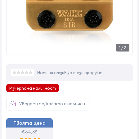
1
/
2
Напиши отзив за този продукт
Изчерпана наличност
Уведоми ме, когато е наличен
Твоята цена
€64,65