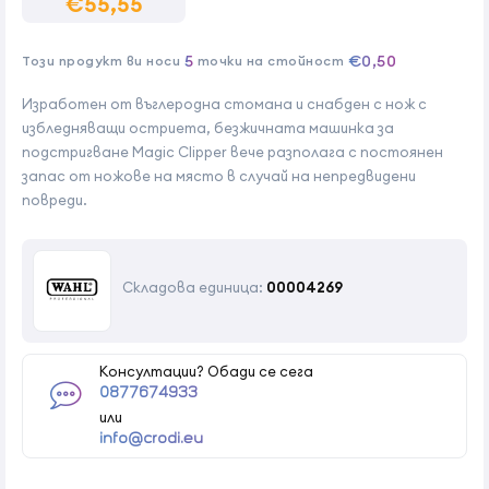
€55,55
5
€0,50
Този продукт ви носи
точки на стойност
Изработен от въглеродна стомана и снабден с нож с
избледняващи остриета, безжичната машинка за
подстригване Magic Clipper вече разполага с постоянен
запас от ножове на място в случай на непредвидени
повреди.
Складова единица:
00004269
Консултации? Обади се сега
0877674933
или
info@crodi.eu