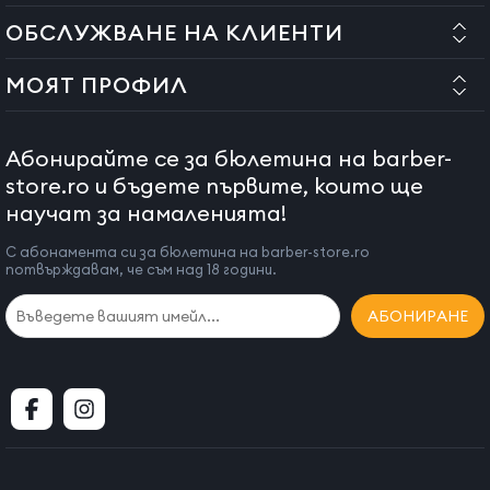
извършват в оторизиран сервиз и от квалифициран
ОБСЛУЖВАНЕ НА КЛИЕНТИ
персонал.
МОЯТ ПРОФИЛ
Ако това условие не е спазено и монтажът не е извършен от
оторизиран персонал, нашата компания не носи
отговорност за влошаване на качеството или дефекти на
Абонирайте се за бюлетина на barber-
продукта.
store.ro и бъдете първите, които ще
научат за намаленията!
С абонамента си за бюлетина на barber-store.ro
потвърждавам, че съм над 18 години.
АБОНИРАНЕ