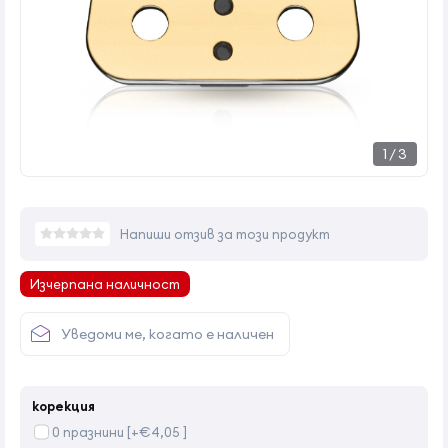
1
/
3
Напиши отзив за този продукт
Изчерпана наличност
Уведоми ме, когато е наличен
корекция
0 празнини [+€4,05 ]