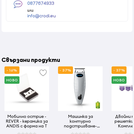
0877674933
или
info@crodi.eu
Свързани продукти
- 16%
- 37%
- 37%
НОВО
НОВО
Мобилно острие -
Машинка за
Двойни 
REVER - керамика за
контурно
решетки 
ANDIS с форма на T
подстригване-
Компле
ANDIS - T-outliner -
решетки - 