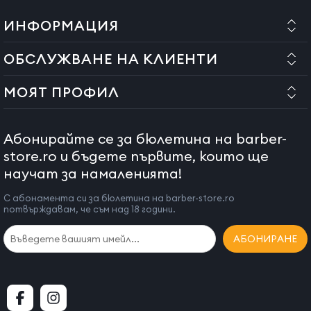
Всички операции по сглобяване на продукта трябва да се
ИНФОРМАЦИЯ
извършват в оторизиран сервиз и от квалифициран
персонал.
ОБСЛУЖВАНЕ НА КЛИЕНТИ
Ако това условие не е спазено и монтажът не е извършен от
оторизиран персонал, нашата компания не носи
МОЯТ ПРОФИЛ
отговорност за влошаване на качеството или дефекти на
продукта.
Абонирайте се за бюлетина на barber-
store.ro и бъдете първите, които ще
научат за намаленията!
С абонамента си за бюлетина на barber-store.ro
потвърждавам, че съм над 18 години.
АБОНИРАНЕ