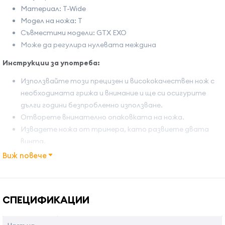
Материал: T-Wide
Модел на ножа: T
Съвместими модели: GTX EXO
Може да регулира нулевата междина
Инструкции за употреба:
Използвайте този прецизен и висококачествен нож с
необходимата грижа и внимание и ще си осигурите
дълги години безпроблемнo използване.
Отворете внимателно опаковката на ножа.
Извадете ножа от тримера, като развиете двата
винта.
Монтирайте новия нож върху тримера
Виж повече
Капнете няколко капки масло върху новия нож
Проверете дали ножът е регулиран и функционира
Име на атрибута
Стойност на атрибута
Инструкции за поддръжка на ножа:
СПЕЦИФИКАЦИИ
За да поддържате ножа в оптимално работно