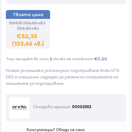
Твоята цена
€69,10
(136,83 лв.)
(136,83 лв.)
€52,35
(103,66 лв.)
5
€0,50
Този продукт ви носи
точки на стойност
Ножът за машинка за контурно подстригване Andis GTX-
EXO е специално създаден за замяна на остриетата на
машинките за подстригване.
Складова единица:
00002553
Консултации? Обади се сега