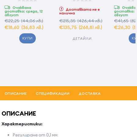
безжична -
създадена за Европа
Очаквана
Очаква
Доставката не е
доставка: сряда, 12
доставка: с
налична
август
август
€22,25
(44,06 лв.)
€215,35
(426,44 лв.)
€41,65
(82
€18,60
(36,83 лв.)
€135,75
(268,81 лв.)
€26,30
(5
КУПИ
КУ
ДЕТАЙЛИ
ОПИСАНИЕ
СПЕЦИФИКАЦИИ
ДОСТАВКА
ОПИСАНИЕ
Характеристики:
Регулиране от 0,1 мм