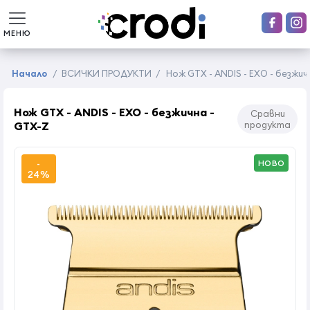
МЕНЮ
Начало
/
ВСИЧКИ ПРОДУКТИ
/
Нож GTX - ANDIS - EXO - безжич
Нож GTX - ANDIS - EXO - безжична -
Сравни
GTX-Z
продукта
-
НОВО
24%