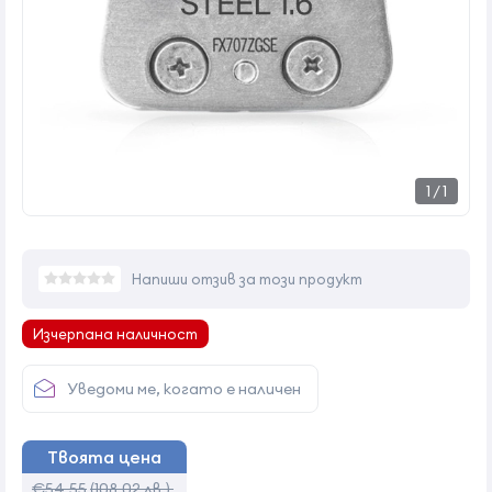
1
/
1
Напиши отзив за този продукт
Изчерпана наличност
Уведоми ме, когато е наличен
Твоята цена
€54,55
(108,02 лв.)