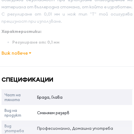
материала от въглеродна стомана, от който е изработен.
С регулиране от 0,01 мм и нож тип "Т" той осигурява
прецизност при използване.
Характеристики:
Регулиране от: 0,1 мм
Материал: въглеродна стомана
Виж повече
Модел на ножа: T
Съвместими модели: Всички модели и цветове
Име на атрибута
Стойност на атрибута
Babyliss Skeleton
Може да регулира нулевата разлика
СПЕЦИФИКАЦИИ
Инструкции за употреба:
Част на
Брада, Глава
Използвайте този прецизен и висококачествен нож с
тялото
необходимата грижа и внимание и ще си осигурите
Вид на
Сменяем резерв
дълги години безпроблемнo използване.
продукт
Отворете внимателно опаковката на ножа.
Вид
Извадете ножа от тримера, като развиете двата
Професионално, Домашна употреба
употреба