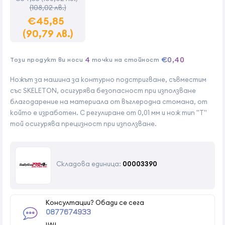
(108,02 лв.)
€45,85
(90,79 лв.)
4
€0,40
Този продукт ви носи
точки на стойност
Ножът за машина за контурно подстригване, съвместим
със SKELETON, осигурява безопасност при използване
благодарение на материала от въглеродна стомана, от
който е изработен. С регулиране от 0,01 мм и нож тип "Т"
той осигурява прецизност при използване.
Складова единица:
00003390
Консултации? Обади се сега
0877674933
или