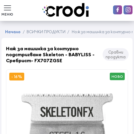
МЕНЮ
Начало
/
ВСИЧКИ ПРОДУКТИ
/
Нож за машинка за контурно п
Нож за машинка за контурно
Сравни
подстригване Skeleton - BABYLISS -
продукта
Сребрист- FX707ZGSE
- 16%
НОВО