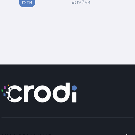
използват за последните цели, както и за други цели,
КУПИ
ДЕТАЙЛИ
доколкото последващата употреба на използвания
продукт може да засегне здравето на потребителя, не
могат да бъдат върнати по съображения за опазване на
здравето и хигиената, стига да са разпечатани от
потребителя.
Всички операции по сглобяване на продукта трябва да се
извършват в оторизиран сервиз и от квалифициран
персонал.
Ако това условие не е спазено и монтажът не е извършен от
оторизиран персонал, нашата компания не носи
отговорност за влошаване на качеството или дефекти на
продукта.