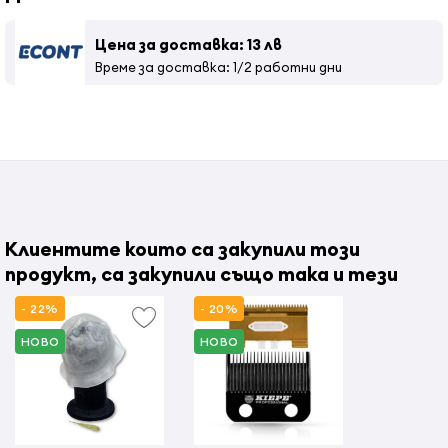
Използвайте подходящи продукти за почистване и
Материал на
Стомана
острието
Цена за доставка: 13 лв
омасляване на ножа за подстригване
Време за доставка: 1/2 работни дни
Предпазни мерки при употреба
След разопаковане на продукта е необходимо да го
оставите неизползван за 2-3 часа, за да се отстрани
евентуалната кондензация (ако продуктът е бил
транспортиран при ниски температури или във
влажно, мъгливо време).
Не използвайте ножа в близост до резервоари или
Клиентите които са закупили този
съдове за вода. Не потапяйте ножа във вода или други
продукт, са закупили също така и тези
течности.
Винаги проверявайте дали ножът е в добро състояние,
- 22%
- 20%
преди да използвате уреда. Не го използвайте, ако има
НОВО
НОВО
признаци на повреда или ако е бил изпуснат на пода.
ВАЖНО! Винаги изключвайте уреда, когато не го
използвате или когато почиствате ножа.
Ако ножът е повреден, свържете се с вашия търговец.