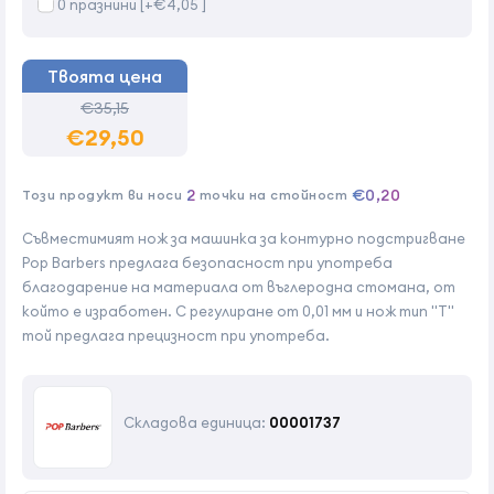
0 празнини [+€4,05 ]
Твоята цена
€35,15
€29,50
2
€0,20
Този продукт ви носи
точки на стойност
Съвместимият нож за машинка за контурно подстригване
Pop Barbers предлага безопасност при употреба
благодарение на материала от въглеродна стомана, от
който е изработен. С регулиране от 0,01 мм и нож тип "Т"
той предлага прецизност при употреба.
Складова единица:
00001737