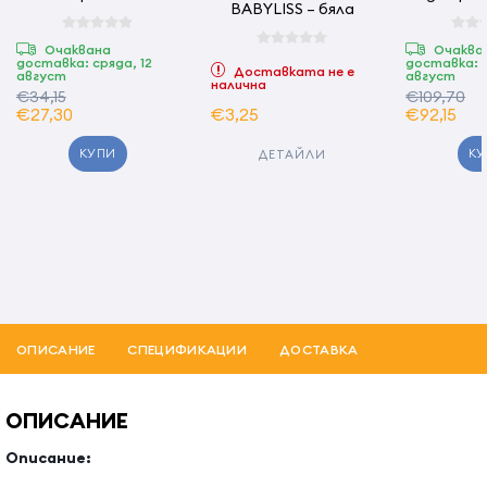
BABYLISS – бяла
MAX
BARBERS S
Очаквана
Очаква
доставка: сряда, 12
доставка: с
Доставката не е
август
август
налична
€34,15
€109,70
€27,30
€3,25
€92,15
КУПИ
КУ
ДЕТАЙЛИ
ОПИСАНИЕ
СПЕЦИФИКАЦИИ
ДОСТАВКА
ОПИСАНИЕ
Описание: