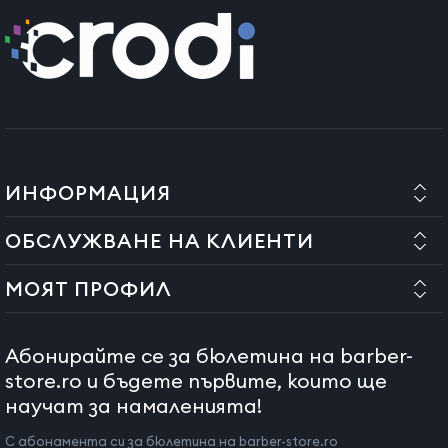
извършват в оторизиран сервиз и от квалифициран
персонал.
Ако това условие не е спазено и монтажът не е извършен от
оторизиран персонал, нашата компания не носи
отговорност за влошаване на качеството или дефекти на
продукта.
ИНФОРМАЦИЯ
ОБСЛУЖВАНЕ НА КЛИЕНТИ
МОЯТ ПРОФИЛ
Абонирайте се за бюлетина на barber-
store.ro и бъдете първите, които ще
научат за намаленията!
С абонамента си за бюлетина на barber-store.ro