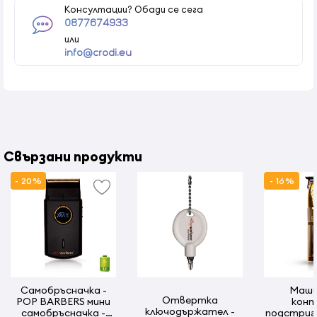
Консултации? Обади се сега
0877674933
или
info@crodi.eu
Свързани продукти
- 20%
- 16%
Самобръсначка -
Маши
Отвертка
POP BARBERS мини
конт
ключодържател -
самобръсначка -
подстригв