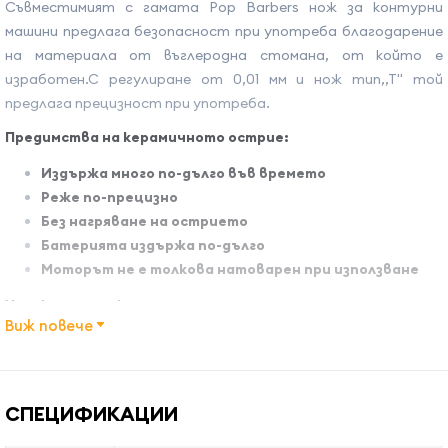
Съвместимият с гамата Pop Barbers нож за контурни
машини предлага безопасност при употреба благодарение
на материала от въглеродна стомана, от който е
изработен.С регулиране от 0,01 мм и нож тип,,Т'' той
предлага прецизност при употреба.
Предимства на керамичното острие:
Издържа много по-дълго във времето
Реже по-прецизно
Без нагряване на острието
Батерията издържа по-дълго
Моторът не е толкова натоварен при използване
Характеристики:
Виж повече
Регулиране от: 0,1 мм
Материал: въглеродна стомана
Име на атрибута
Стойност на атрибута
Модел на ножа: T
СПЕЦИФИКАЦИИ
Материал на подвижното острие: керамика
Съвместими модели: Pop Barbers Skeleton P700