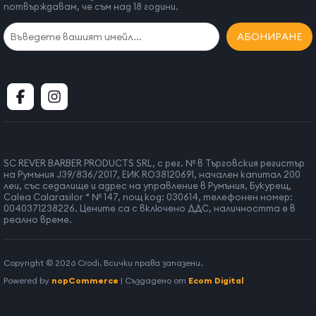
потвърждавам, че съм над 18 години.
АБОНИРАНЕ
SC REVER BARBER PRODUCTS SRL, с рег. № в Търговския регистър
на Румъния J39/836/2017, ЕИК RO38120691, начален капитал 200
леи, със седалище и адрес на управление в Румъния, Букурещ,
Calea Calarasilor “ № 147, пощ код: 030614, телефонен номер:
0040371238226. Цените са с включено ДДС, наличността е в
реално време.
Copyright © 2026 Crodi. Всички права запазени.
Powered by
nopCommerce
| Създадено от
Ecom Digital