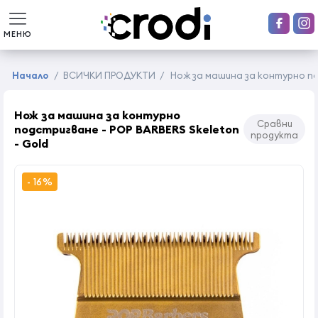
МЕНЮ
Начало
/
ВСИЧКИ ПРОДУКТИ
/
Нож за машина за контурно под
Нож за машина за контурно
Сравни
подстригване - POP BARBERS Skeleton
продукта
- Gold
- 16%