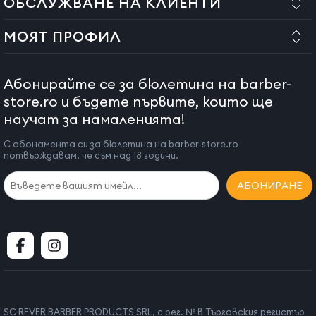
ОБСЛУЖВАНЕ НА КЛИЕНТИ
МОЯТ ПРОФИЛ
Абонирайте се за бюлетина на barber-
store.ro и бъдете първите, които ще
научат за намаленията!
С абонамента си за бюлетина на barber-store.ro
потвърждавам, че съм над 18 години.
АБОНИРАНЕ
SC REVER BARBER PRODUCTS SRL, с рег. № в Търговския регистър