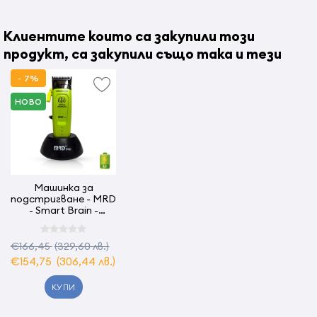
Дължина на острието 6,5cм
Клиентите които са закупили този
Страна на произход:
Китай
продукт, са закупили също така и тези
- 7%
НОВО
Машинка за
подстригване - MRD
- Smart Brain -
Зелена - 7.200 об/
мин
€166,45
(329,60 лв.)
€154,75
(306,44 лв.)
КУПИ