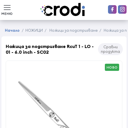
МЕНЮ
Начало
/
НОЖИЦИ
/
Ножици за подстригване
/
Ножица за под
Ножица за подстригване RcuT 1 - LO -
Сравни
01 - 6.0 inch - SC02
продукта
НОВО