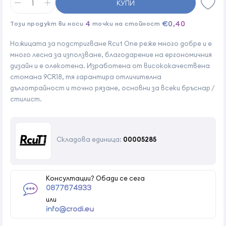
КУПИ
4
€0,40
Този продукт ви носи
точки на стойност
Ножицата за подстригване Rcut One реже много добре и е
много лесна за използване, благодарение на ергономичния
дизайн и е олекотена. Изработена от висококачествена
стомана 9CR18, тя гарантира отличителна
дълготрайност и точно рязане, основни за всеки бръснар /
стилист.
Складова единица:
00005285
Консултации? Обади се сега
0877674933
или
info@crodi.eu