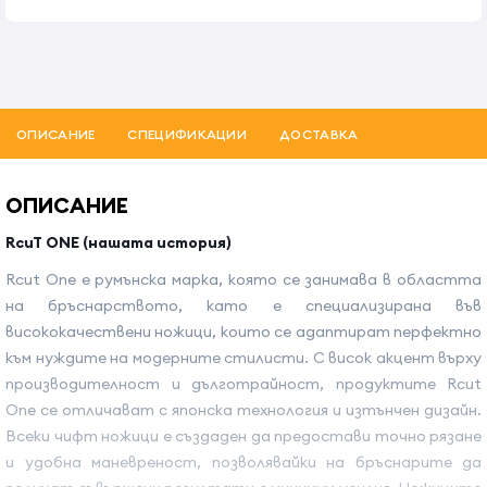
ОПИСАНИЕ
СПЕЦИФИКАЦИИ
ДОСТАВКА
ОПИСАНИЕ
RcuT ONE (нашата история)
Rcut One e румънска марка, която се занимава в областта
на бръснарството, като е специализирана във
висококачествени ножици, които се адаптират перфектно
към нуждите на модерните стилисти. С висок акцент върху
производителност и дълготрайност, продуктите Rcut
One се отличават с японска технология и изтънчен дизайн.
Всеки чифт ножици е създаден да предостави точно рязане
и удобна маневреност, позволявайки на бръснарите да