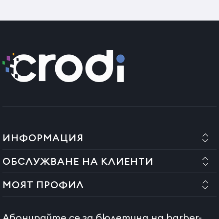
+ключ за регулиране,мини олио и кърпичка за забърсване
Тегло 66 гр.
Дължина на острието 6,5cм
Страна на произход:
Китай
ИНФОРМАЦИЯ
ОБСЛУЖВАНЕ НА КЛИЕНТИ
МОЯТ ПРОФИЛ
Абонирайте се за бюлетина на barber-