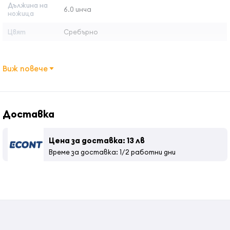
Дължина на
от ръжда, осигурявайки по този начин дълготрайността
6.0 инча
ножица
на продуктиа, дори и при интензивно използване. Всяка
ножица идва придружена с регулиращ се ключ, мини олио за
Цвят
Сребърно
поддръжка и кърпичка за забърсване, всичко помислено да
поддържат оптимална производителност на инструмента
Виж повече
в дълъг срок. Изработени от висококачествена
стомана,гарантира отличителна дълготрайност и много
точно рязане, основни за всеки бръснар/стилист.
Доставка
Ползи:
Цена за доставка: 13 лв
Лесна за използване
Време за доставка: 1/2 работни дни
От стомана VG10
Ергономичен дизайн
Mirror Finish
Издръжлива против ръжда