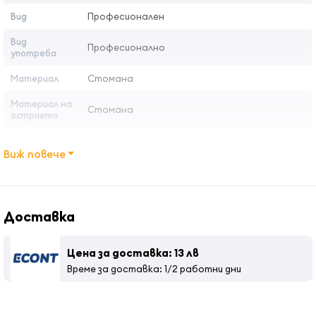
Вид
Професионален
Предимства на неръждаемата стомана
Вид
Професионално
употреба
Страна на произхо
д:
Япония
Материал
Стомана
Материал на
Стомана
острието
Дължина на
5.5 инча
ножица
Виж повече
Цвят
Синьо
Тегло
45 гр.
Доставка
Дължина на
6 см
острието
Цена за доставка: 13 лв
Време за доставка: 1/2 работни дни