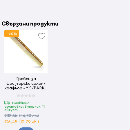
Свързани продукти
- 60%
Гребен за
фризьорски салон/
коафьор - Y.S/PARK -
339 -камел
Очаквана
доставка: вторник, 11
август
€13,55
(26,83 лв.)
€5,45
(10,79 лв.)