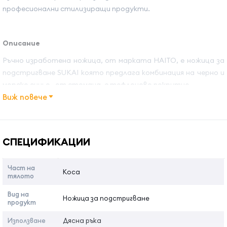
професионални стилизиращи продукти.
Описание
Ръчно изработена ножица, от марката HAITO, е ножица за
подстригване SUKAI която предлага комбинация на черно и
морско синьо, от стомана, с тефлоново покритие.
Виж повече
Изработена със сачмен лагер, тази ножица предлага
оптимален комфорт благодарение на извитата дръжка,
Име на атрибута
Стойност на атрибута
която намалява напрежението и натиска върху ръката,
китката и мишницата по време на работа.Благодарение на
СПЕЦИФИКАЦИИ
системата от ръчно регулируеми винтове тя предлага
маневреност при движение.Тази ножица се предлага с кутия
Част на
Коса
за съхранение и е маневрена, тъй като е много лека.
тялото
Вид на
Ножица за подстригване
продукт
Предимства:
Използване
Дясна ръка
Много лесна за управляване, тъй като е много лека