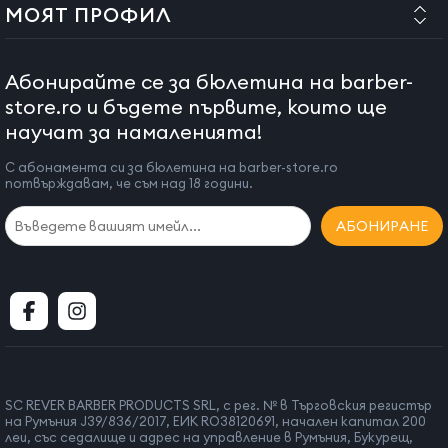
МОЯТ ПРОФИЛ
Абонирайте се за бюлетина на barber-
store.ro и бъдете първите, които ще
научат за намаленията!
С абонамента си за бюлетина на barber-store.ro
потвърждавам, че съм над 18 години.
АБОНИРАНЕ
SC REVER BARBER PRODUCTS SRL, с рег. № в Търговския регистър
на Румъния J39/836/2017, ЕИК RO38120691, начален капитал 200
леи, със седалище и адрес на управление в Румъния, Букурещ,