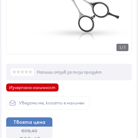
1
/
1
Напиши отзив за този продукт
Изчерпана наличност
Уведоми ме, когато е наличен
Твоята цена
€98,40