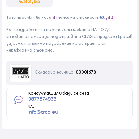
€82,65
8
€0,80
Този продукт ви носи
точки на стойност
Ръчно изработена ножица, от марката HAITO 7,0-
инчовата ножица за подстригване CLASIC предлага красив
дизайн и топлинно подобрение на острието от
неръждаема стомана.
Складова единица:
00001678
Консултации? Обади се сега
0877674933
или
info@crodi.eu