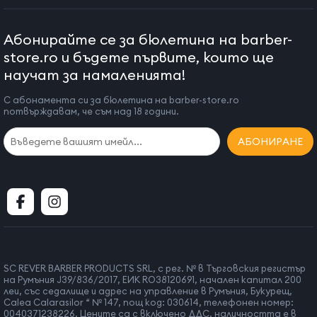
Абонирайте се за бюлетина на barber-
store.ro и бъдете първите, които ще
научат за намаленията!
С абонамента си за бюлетина на barber-store.ro
потвърждавам, че съм над 18 години.
АБОНИРАНЕ
SC REVER BARBER PRODUCTS SRL, с рег. № в Търговския регистър
на Румъния J39/836/2017, ЕИК RO38120691, начален капитал 200
леи, със седалище и адрес на управление в Румъния, Букурещ,
Calea Calarasilor “ № 147, пощ код: 030614, телефонен номер:
0040371238226. Цените са с включено ДДС, наличността е в