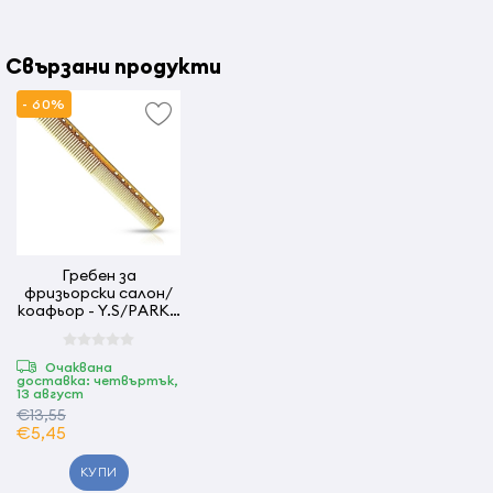
Свързани продукти
- 60%
Гребен за
фризьорски салон/
коафьор - Y.S/PARK -
339 -камел
Очаквана
доставка: четвъртък,
13 август
€13,55
€5,45
КУПИ