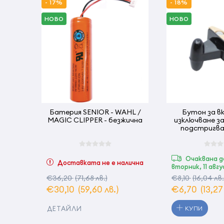
- 17%
- 18%
НОВО
НОВО
Батерия SENIOR - WAHL /
Бутон за в
MAGIC CLIPPER - безжична
изключване за
подстригва
Очаквана д
Доставката не е налична
вторник, 11 авг
€36,20
(71,68 лв.)
€8,10
(16,04 лв.
€30,10
(59,60 лв.)
€6,70
(13,27
ДЕТАЙЛИ
КУПИ