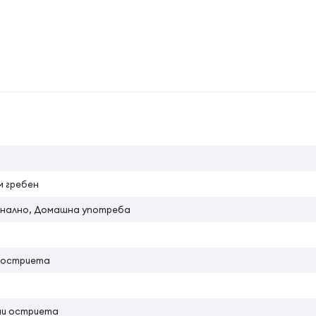
на атрибута
м гребен
нално, Домашна употреба
 остриета
ни остриета