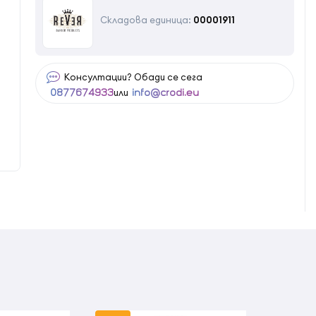
Складова единица:
00001911
Консултации? Обади се сега
или
0877674933
info@crodi.eu