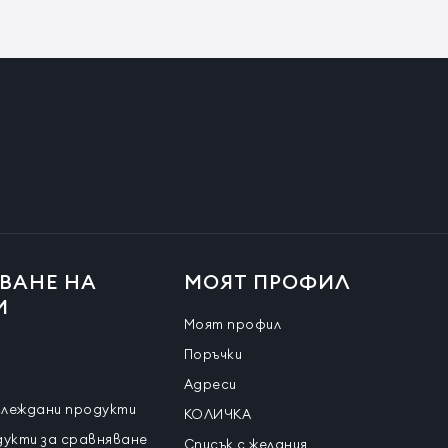
ВАНЕ НА
МОЯТ ПРОФИЛ
И
Моят профил
Поръчки
Адреси
глеждани продукти
КОЛИЧКА
дукти за сравняване
Списък с желания