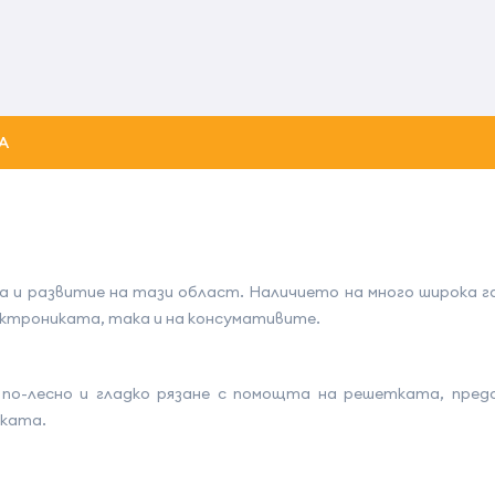
А
 и развитие на тази област. Наличието на много широка 
ектрониката, така и на консумативите.
 по-лесно и гладко рязане с помощта на решетката, пред
рката.