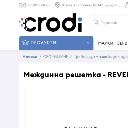
info@crodi.eu
Калея Кълараши, № 147, Букурещ
ПРОДУКТИ
МАРКИ
СЕРВ
Начало
/
ОБОРУДВАНЕ
/
Гребени за машинки за под
Междинна решетка - REVER 