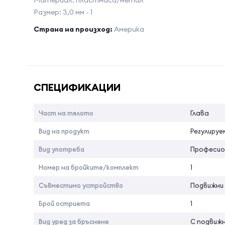
Материал: пластмаса/метал
Размер: 3,0 мм - 1
Страна на произход:
Америка
Име на атрибута
Стойност 
СПЕЦИФИКАЦИИ
Част на тялото
Глава
Вид на продукт
Регулируе
Вид употреба
Професио
Номер на бройките/комплект
1
Съвместимо устройство
Подвижни
Брой остриета
1
Вид уред за бръснене
С подвиж