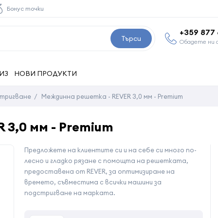
Бонус точки
+359 877
Търси
Обадете ни 
ИЗ
НОВИ ПРОДУКТИ
стригване
/
Междинна решетка - REVER 3,0 мм - Premium
3,0 мм - Premium
Предложете на клиентите си и на себе си много по-
лесно и гладко рязане с помощта на решетката,
предоставена от REVER, за оптимизиране на
времето, съвместима с всички машини за
подстригване на марката.