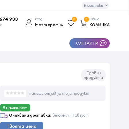
 674 933
Вход
Общо
0
0
Моят профил
КОЛИЧКА
се
КОНТАКТИ
Сравни
продукта
Напиши отзив за този продукт
В наличност
Очаквана доставка:
вторник, 11 август
Твоята цена