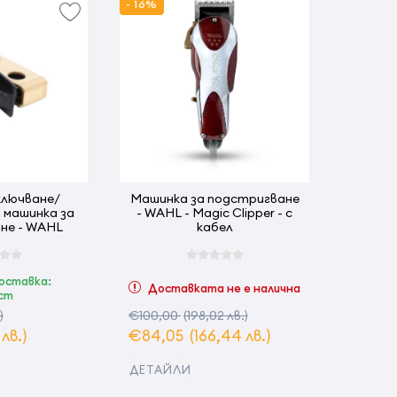
- 16%
ключване/
Машинка за подстригване
 машинка за
- WAHL - Magic Clipper - с
не - WAHL
кабел
оставка:
Доставката не е налична
уст
)
€100,00
(198,02 лв.)
 лв.)
€84,05
(166,44 лв.)
ДЕТАЙЛИ