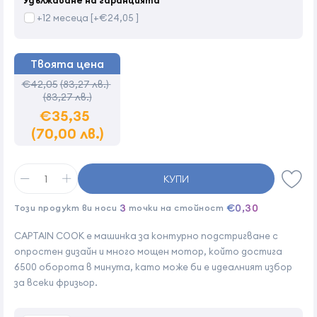
+12 месеца [+€24,05 ]
Твоята цена
€42,05
(83,27 лв.)
(83,27 лв.)
€35,35
(70,00 лв.)
КУПИ
3
€0,30
Този продукт ви носи
точки на стойност
CAPTAIN COOK е машинка за контурно подстригване с
опростен дизайн и много мощен мотор, който достига
6500 оборота в минута, като може би е идеалният избор
за всеки фризьор.