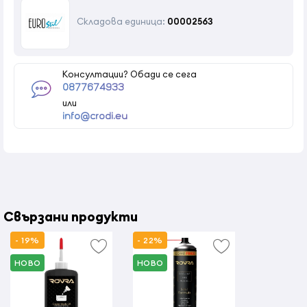
Складова единица:
00002563
Консултации? Обади се сега
0877674933
или
info@crodi.eu
Свързани продукти
- 19%
- 22%
НОВО
НОВО