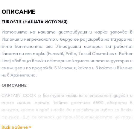
ОПИСАНИЕ
EUROSTIL (НАШАТА ИСТОРИЯ)
Историята на нашата дистрибуция и марка започва в
Испания и непрекъснато и бързо се разширява на пазара на
5-те континента със 75-годишна история на работа.
Гамата ни от марки (Eurostil, Pollie, Tassel Cosmetics и Barber
Line) обхваща всички сектори на козметичната индустрия и
сме лидери по продажби в Испания, както и в както и в клона
ни в Аржентина.
ОПИСАНИЕ
CAPTAIN COOK е контурна машина с опростен дизайн и
много мощен мотор, който достига 6500 оборота в
минута, което я прави може би перфектния избор за всеки
фризьор. Що се отнася до производителността на тази
машина, както специалистите в тази област, така и тези,
Виж повече
които я използват за лична употреба у дома, могат да се