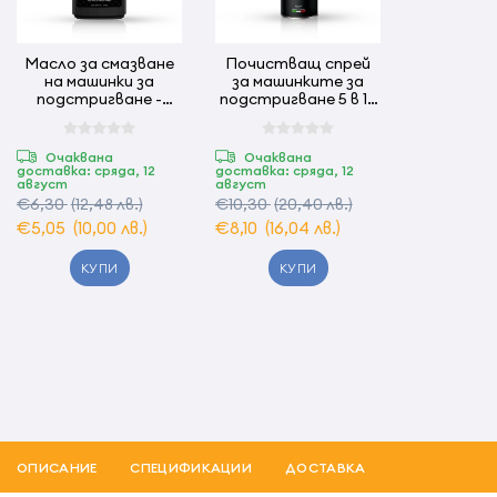
Масло за смазване
Почистващ спрей
на машинки за
за машинките за
подстригване -
подстригване 5 в 1 -
ROVRA120 мл
500 мл ROVRA
Очаквана
Очаквана
доставка: сряда, 12
доставка: сряда, 12
август
август
€6,30
(12,48 лв.)
€10,30
(20,40 лв.)
€5,05
(10,00 лв.)
€8,10
(16,04 лв.)
КУПИ
КУПИ
ОПИСАНИЕ
СПЕЦИФИКАЦИИ
ДОСТАВКА