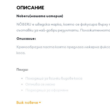
ОПИСАНИЕ
Noberu(нашата история)
NÕBERU е шведска марка, която се фокусира върх
съставки за най-добри резултати. Положителното ч
Описание:
Кремообразна паста която предлага лежерна фиксац
коса.
Ползи:
Походяща за всички видове коса
Отмива се лесно
Подходяща за оформяне
Начин на употреба:
Виж повече
Нанесете малко количество продукт между дланите.