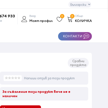
 674 933
Вход
Общо
0
0
Моят профил
КОЛИЧКА
се
КОНТАКТИ
Сравни
продукта
Напиши отзив за този продукт
За съжаление този продукт вече не е
наличен