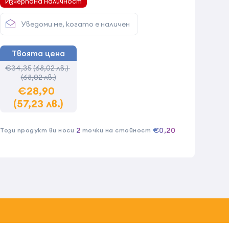
Изчерпана наличност
Уведоми ме, когато е наличен
Твоята цена
€34,35
(68,02 лв.)
(68,02 лв.)
€28,90
(57,23 лв.)
2
€0,20
Този продукт ви носи
точки на стойност