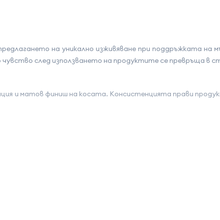
у предлагането на уникално изживяване при поддръжката на
увство след използването на продуктите се превръща в стил 
ия и матов финиш на косата. Консистенцията прави продукта
 Нанесте върху влажна или суха коса и оформете.