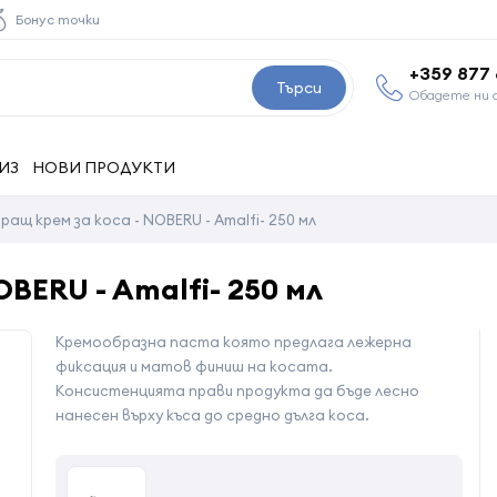
Бонус точки
+359 877
Търси
Обадете ни 
ИЗ
НОВИ ПРОДУКТИ
ащ крем за коса - NOBERU - Amalfi- 250 мл
BERU - Amalfi- 250 мл
Кремообразна паста която предлага лежерна
фиксация и матов финиш на косата.
Консистенцията прави продукта да бъде лесно
нанесен върху къса до средно дълга коса.