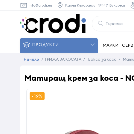
info@crodi.eu
Калея Кълараши, № 147, Букурещ
ПРОДУКТИ
МАРКИ
СЕРВ
Начало
/
ГРИЖА ЗА КОСАТА
/
Вакса за коса
/
Матир
Матиращ крем за коса - NO
- 16%