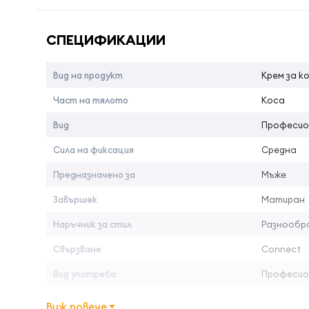
Име на атрибута
Стойност 
Страна на произход:
Швеция
СПЕЦИФИКАЦИИ
Вид на продукт
Крем за к
Част на тялото
Коса
Вид
Професио
Сила на фиксация
Средна
Предназначено за
Мъже
Завършек
Матиран
Наръчник за стил
Разнообра
Свързване
Connect
Вид употреба
Професио
Виж повече