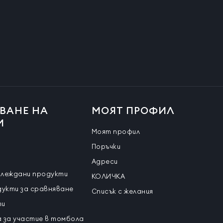
ВАНЕ НА
МОЯТ ПРОФИЛ
И
Моят профил
Поръчки
Адреси
глеждани продукти
КОЛИЧКА
дукти за сравняване
Списък с желания
ти
 за участие в томбола