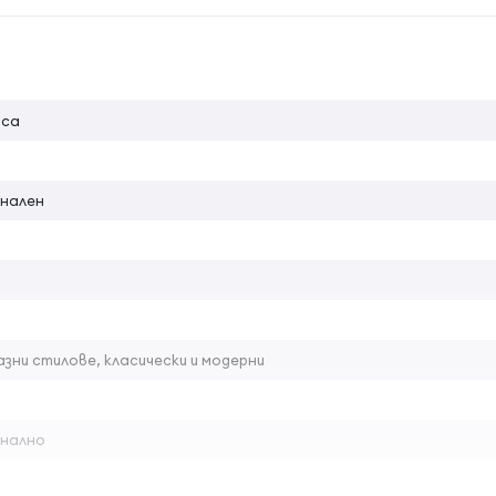
на атрибута
оса
нален
зни стилове, класически и модерни
нално