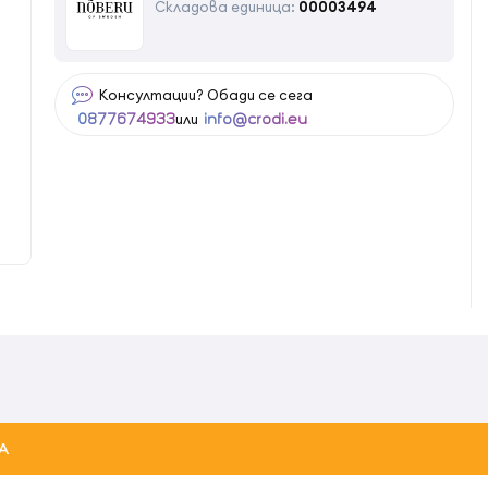
Складова единица:
00003494
Консултации? Обади се сега
или
0877674933
info@crodi.eu
А