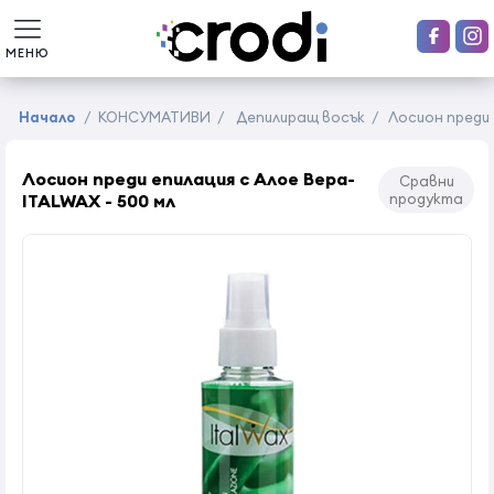
МЕНЮ
Начало
/
КОНСУМАТИВИ
/
Депилиращ восък
/
Лосион преди 
Лосион преди епилация с Алое Вера-
Сравни
ITALWAX - 500 мл
продукта