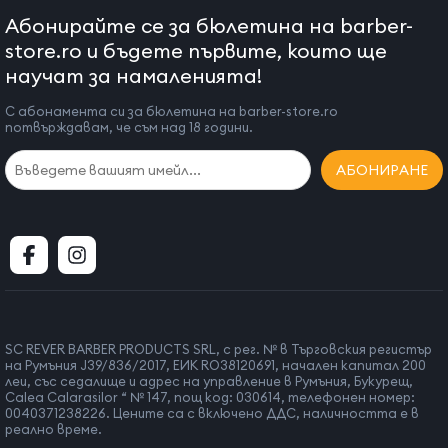
Абонирайте се за бюлетина на barber-
store.ro и бъдете първите, които ще
научат за намаленията!
С абонамента си за бюлетина на barber-store.ro
потвърждавам, че съм над 18 години.
АБОНИРАНЕ
SC REVER BARBER PRODUCTS SRL, с рег. № в Търговския регистър
на Румъния J39/836/2017, ЕИК RO38120691, начален капитал 200
леи, със седалище и адрес на управление в Румъния, Букурещ,
Calea Calarasilor “ № 147, пощ код: 030614, телефонен номер:
0040371238226. Цените са с включено ДДС, наличността е в
реално време.