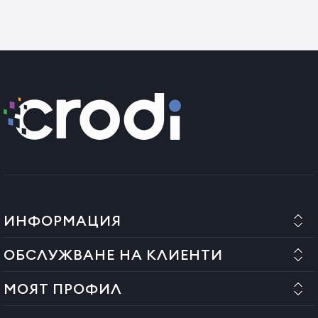
Ползи:
Помага за подобряване вида на кожата
Подобрява резултатите от епилацията.
Начин на употреба
За правилното използване на лосиона преди епилация,
използвайте инструкциите предоставени от
производителя и имайте в предвид ако имате алергии или
чувствителна кожа.
ИНФОРМАЦИЯ
Страна на произход:Италия
ОБСЛУЖВАНЕ НА КЛИЕНТИ
МОЯТ ПРОФИЛ