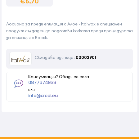
€5,70
Лосиона за преди епилация с Алое - Italwax е специален
продукт създаден да подготви кожата преди процедурата
за епилация с восък.
Складова единица:
00003901
Консултации? Обади се сега
0877674933
или
info@crodi.eu