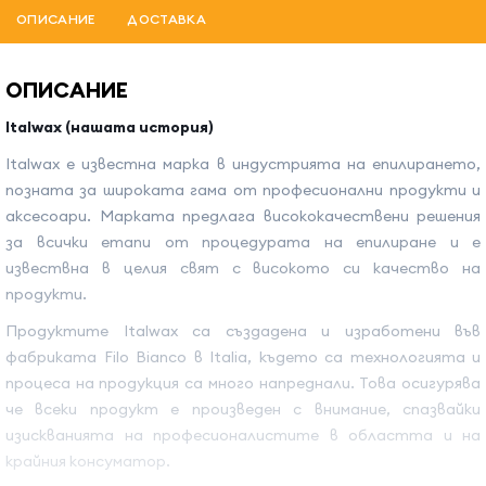
ОПИСАНИЕ
ДОСТАВКА
ОПИСАНИЕ
Italwax (нашата история)
Italwax е известна марка в индустрията на епилирането,
позната за широката гама от професионални продукти и
аксесоари. Марката предлага висококачествени решения
за всички етапи от процедурата на епилиране и е
извествна в целия свят с високото си качество на
продукти.
Продуктите Italwax са създадена и изработени във
фабриката Filo Bianco в Italia, където са технологията и
процеса на продукция са много напреднали. Това осигурява
че всеки продукт е произведен с внимание, спазвайки
изискванията на професионалистите в областта и на
крайния консуматор.