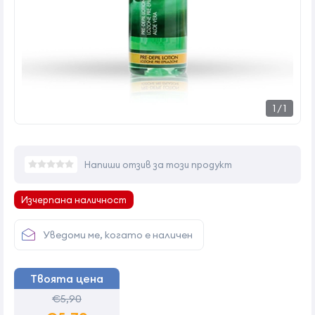
1
/
1
Напиши отзив за този продукт
Изчерпана наличност
Уведоми ме, когато е наличен
Твоята цена
€5,90