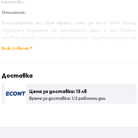
качество.
Описание:
Благодарение на своя ефект, лака за коса Ultra Strong
поддържа формата на прическата дори и при влажни
условия, вятър и високи температури. Независимо дали ще
избереш структуриран стил на косата или по-естествен,
Виж повече
лака поддържа прическата стегната през целия ден.
Друго отличително предимство на този лак за коса е
високия блясък който придава на косата.
Доставка
Ползи:
Цена за доставка: 13 лв
с ултра силна фиксация
Време за доставка: 1/2 работни дни
придава блясък
Начин на употреба:
Нанесете от разстояние 25-30 см
Страна на произход
: Tурция