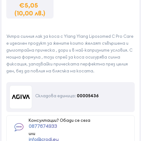
€5,05
(10,00 лв.)
Ултра силния лак за коса с Ylang Ylang Liposomed C Pro Care
е идеален продукт за жените които желаят съвършена и
дълготрайна прическа , дори и в най-капризните условия. С
мощна формула , този спрей за коса осигурява силна
фиксация, запазвайки прическата перфектна през целия
ден, без да повлия на блясъка на косата.
Складова единица:
00005436
Консултации? Обади се сега
0877674933
или
info@crodi.eu