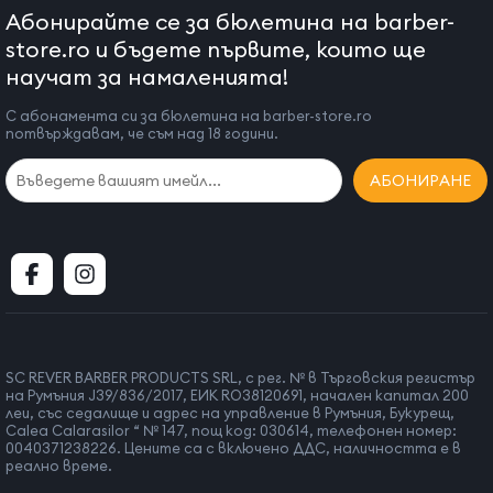
Абонирайте се за бюлетина на barber-
store.ro и бъдете първите, които ще
научат за намаленията!
С абонамента си за бюлетина на barber-store.ro
потвърждавам, че съм над 18 години.
АБОНИРАНЕ
SC REVER BARBER PRODUCTS SRL, с рег. № в Търговския регистър
на Румъния J39/836/2017, ЕИК RO38120691, начален капитал 200
леи, със седалище и адрес на управление в Румъния, Букурещ,
Calea Calarasilor “ № 147, пощ код: 030614, телефонен номер:
0040371238226. Цените са с включено ДДС, наличността е в
реално време.