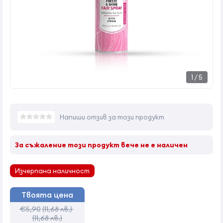
1
/
5
Напиши отзив за този продукт
За съжаление този продукт вече не е наличен
Изчерпана наличност
Твоята цена
€5,90
(11,68 лв.)
(11,68 лв.)