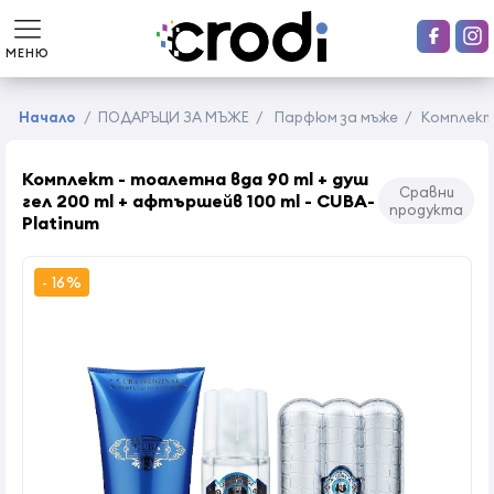
МЕНЮ
Начало
/
ПОДАРЪЦИ ЗА МЪЖЕ
/
Парфюм за мъже
/
Комплект 
Комплект - тоалетна вда 90 ml + душ
Сравни
гел 200 ml + афтършейв 100 ml - CUBA-
продукта
Platinum
- 16%