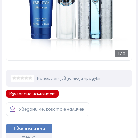
1
/
3
Напиши отзив за този продукт
Изчерпана наличност
Уведоми ме, когато е наличен
Твоята цена
€14,75