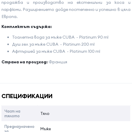
продажба и производство на екстеншъни за коса и
парфюми. Разширението дойде постепенно и успешно в цяла
Европа.
Комплектът съдържа:
Тоалетна вода за мъже CUBA - Platinum 90 ml
Душ гел за мъже CUBA - Platinum 200 ml
Афтършей за мъже CUBA - Platinum 100 ml
Страна на произход:
Франция
Име на атрибута
Стойност на атрибута
СПЕЦИФИКАЦИИ
Част на
Тяло
тялото
Предназначено
Мъже
за