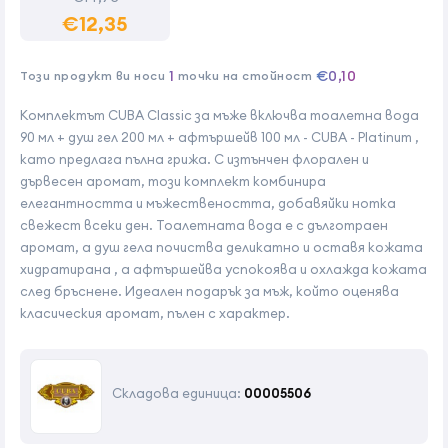
€12,35
1
€0,10
Този продукт ви носи
точки на стойност
Комплектът CUBA Classic за мъже включва тоалетна вода
90 мл + душ гел 200 мл + афтършейв 100 мл - CUBA - Platinum ,
като предлага пълна грижа. С изтънчен флорален и
дървесен аромат, този комплект комбинира
елегантността и мъжествеността, добавяйки нотка
свежест всеки ден. Тоалетната вода е с дълготраен
аромат, а душ гела почиства деликатно и оставя кожата
хидратирана , а афтършейва успокоява и охлажда кожата
след бръснене. Идеален подарък за мъж, който оценява
класическия аромат, пълен с характер.
Складова единица:
00005506