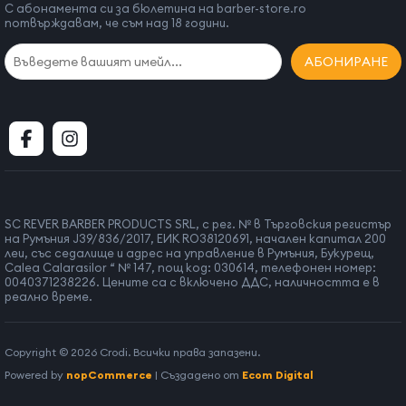
С абонамента си за бюлетина на barber-store.ro
потвърждавам, че съм над 18 години.
АБОНИРАНЕ
SC REVER BARBER PRODUCTS SRL, с рег. № в Търговския регистър
на Румъния J39/836/2017, ЕИК RO38120691, начален капитал 200
леи, със седалище и адрес на управление в Румъния, Букурещ,
Calea Calarasilor “ № 147, пощ код: 030614, телефонен номер:
0040371238226. Цените са с включено ДДС, наличността е в
реално време.
Copyright © 2026 Crodi. Всички права запазени.
Powered by
nopCommerce
| Създадено от
Ecom Digital