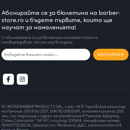
Абонирайте се за бюлетина на barber-
store.ro и бъдете първите, които ще
научат за намаленията!
С абонамента си за бюлетина на barber-store.ro
потвърждавам, че съм над 18 години.
АБОНИРАНЕ
SC REVER BARBER PRODUCTS SRL, с рег. № в Търговския регистър
на Румъния J39/836/2017, ЕИК RO38120691, начален капитал 200
леи, със седалище и адрес на управление в Румъния, Букурещ,
Calea Calarasilor “ № 147, пощ код: 030614, телефонен номер:
0040371238226. Цените са с включено ДДС, наличността е в
реално време.