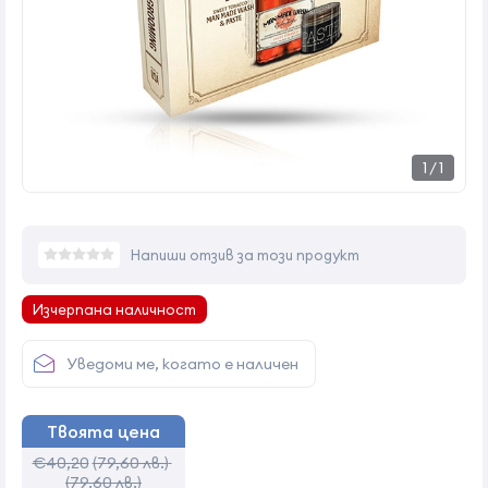
1
/
1
Напиши отзив за този продукт
Изчерпана наличност
Уведоми ме, когато е наличен
Твоята цена
€40,20
(79,60 лв.)
(79,60 лв.)