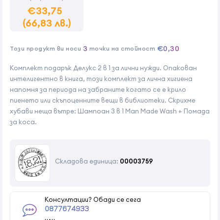
€33,75
(66,83 лв.)
3
€0,30
Този продукт ви носи
точки на стойност
Комплект подарък Делукс 2 в 1 за лични нужди. Опакован
интелигентно в книга, този комплект за лична хигиена
напомня за периода на забраните когато се е крило
пиенето или скъпоценните вещи в библиотеки. Скрихме
хубави неща вътре: Шампоан 3 в 1 Man Made Wash + Помада
за коса.
Складова единица:
00003759
Консултации? Обади се сега
0877674933
или