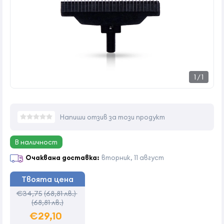
1
/
1
Напиши отзив за този продукт
В наличност
Очаквана доставка:
вторник, 11 август
Твоята цена
€34,75
(68,81 лв.)
(68,81 лв.)
€29,10