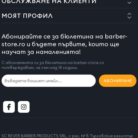
ОБСЛУЖВАНЕ НА КЛИЕНТИ
потребителя.
МОЯТ ПРОФИЛ
Всички операции по сглобяване на продукта трябва да се
извършват в оторизиран сервиз и от квалифициран
персонал.
Абонирайте се за бюлетина на barber-
Ако това условие не е спазено и монтажът не е извършен от
store.ro и бъдете първите, които ще
оторизиран персонал, нашата компания не носи
научат за намаленията!
отговорност за влошаване на качеството или дефекти на
продукта.
С абонамента си за бюлетина на barber-store.ro
потвърждавам, че съм над 18 години.
Страна на произход:
Италия
АБОНИРАНЕ
SC REVER BARBER PRODUCTS SRL, с рег. № в Търговския регистър