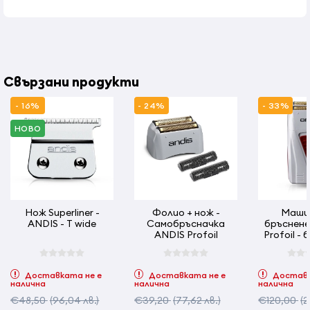
Свързани продукти
- 16%
- 24%
- 33%
НОВО
Нож Superliner -
Фолио + нож -
Машин
ANDIS - T wide
Самобръсначка
бръснене 
ANDIS Profoil
Profoil - 
създадена
Доставката не е
Доставката не е
Доставк
налична
налична
налична
€48,50
(96,04 лв.)
€39,20
(77,62 лв.)
€120,00
(2