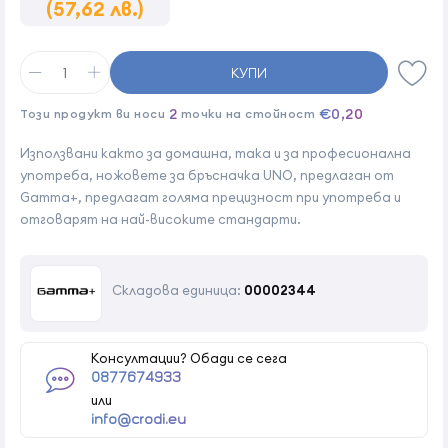
(57,62 лв.)
КУПИ
2
€0,20
Този продукт ви носи
точки на стойност
Използвани както за домашна, така и за професионална
употреба, ножовете за бръсначка UNO, предлаган от
Gamma+, предлагат голяма прецизност при употреба и
отговарят на най-високите стандарти.
Складова единица:
00002344
Консултации? Обади се сега
0877674933
или
info@crodi.eu