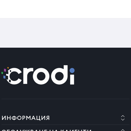
било изпуснато на пода.
ВАЖНО! Винаги изключвайте уреда, когато не го
използвате или когато почиствате фолиото.
Ако фолиото е дефектно, свържете се с вашия
доставчик.
Винаги оставяйте фолиото да изстине, преди да
съхранявате уреда.
СЪОБЩЕНИЕ!!! В съответствие с чл. 9, ал. (1), препращащ
към чл. 16, буква "д" от Извънредна наредба 34/2014 г. за
правата на потребителите при договори с
професионалисти, както и за изменение и допълнение на
някои нормативни актове, продуктите, които се
използват за последните цели, както и за други цели,
доколкото последващата употреба на използвания
продукт може да засегне здравето на потребителя, не
ИНФОРМАЦИЯ
могат да бъдат върнати по съображения за опазване на
здравето и хигиената, стига да са разпечатани от