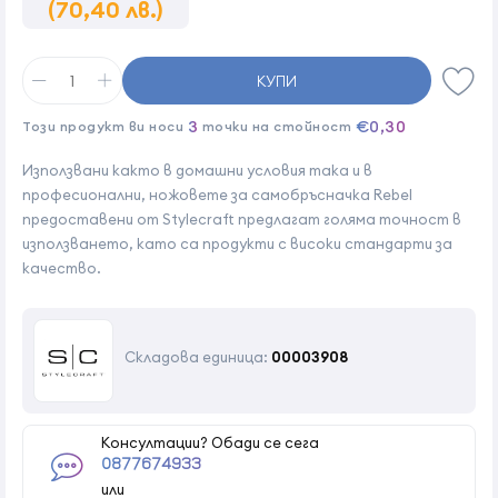
(70,40 лв.)
КУПИ
3
€0,30
Този продукт ви носи
точки на стойност
Използвани както в домашни условия така и в
професионални, ножовете за самобръсначка Rebel
предоставени от Stylecraft предлагат голяма точност в
използването, като са продукти с високи стандарти за
качество.
Складова единица:
00003908
Консултации? Обади се сега
0877674933
или