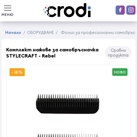
МЕНЮ
Начало
/
ОБОРУДВАНЕ
/
Фолио за професионални самобръс
Комплект ножове за самобръсначка
Сравни
STYLECRAFT - Rebel
продукта
- 16%
НОВО