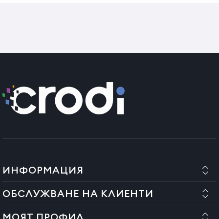
Не използвайте фолиото в близост до басейни или съдове с
вода. Не поставяйте фолиото във вода или други
течности.
Винаги проверявайте дали фолиото е в добро състояние,
преди да използвате уреда. Не го използвайте, ако има
признаци на повреда или ако е било изпуснато на пода.
ВАЖНО! Винаги изключвайте уреда, когато не го
използвате или когато почиствате фолиото.
Ако фолиото е дефектно, свържете се с вашия доставчик.
Винаги оставяйте фолиото да изстине, преди да
съхранявате уреда.
ИНФОРМАЦИЯ
СЪОБЩЕНИЕ!!! В съответствие с чл. 9, ал. (1), препращащ
ОБСЛУЖВАНЕ НА КЛИЕНТИ
към чл. 16, буква "д" от Извънредна наредба 34/2014 г. за
правата на потребителите при договори с
МОЯТ ПРОФИЛ