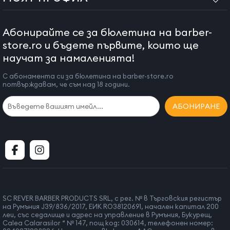
професионалисти, както и за изменение и допълнение на
някои нормативни актове, продуктите, които се
Абонирайте се за бюлетина на barber-
използват за последните цели, както и за други цели,
доколкото последващата употреба на използвания
store.ro и бъдете първите, които ще
продукт може да засегне здравето на потребителя, не
научат за намаленията!
могат да бъдат върнати по съображения за опазване на
С абонамента си за бюлетина на barber-store.ro
здравето и хигиената, стига да са разпечатани от
потвърждавам, че съм над 18 години.
потребителя.
АБОНИРАНЕ
Всички операции по сглобяване на продукта трябва да се
извършват в оторизиран сервиз и от квалифициран
персонал.
Ако това условие не е спазено и монтажът не е извършен от
оторизиран персонал, нашата компания не носи
отговорност за влошаване на качеството или дефекти на
SC REVER BARBER PRODUCTS SRL, с рег. № в Търговския регистър
продукта.
на Румъния J39/836/2017, ЕИК RO38120691, начален капитал 200
леи, със седалище и адрес на управление в Румъния, Букурещ,
Calea Calarasilor “ № 147, пощ код: 030614, телефонен номер: