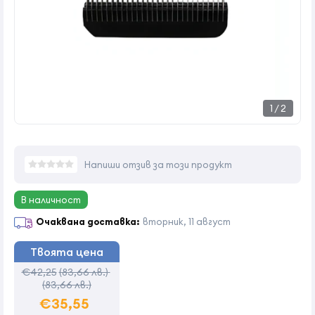
1
/
2
Напиши отзив за този продукт
В наличност
Очаквана доставка:
вторник, 11 август
Твоята цена
€42,25
(83,66 лв.)
(83,66 лв.)
€35,55