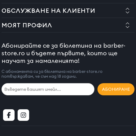
оставяйки малко място да можете да захванете лента.
ОБСЛУЖВАНЕ НА КЛИЕНТИ
Прилепете добре лентата за восъка.
Изчакайте няколко секунди да може восъка да се залепи за
МОЯТ ПРОФИЛ
космите и да изстине. След което отстранете лентата.
Препоръчва се използването на продукти преди и след
Абонирайте се за бюлетина на barber-
епилиране за по-голям комфорт.
store.ro и бъдете първите, които ще
Страна на произход: Италия
научат за намаленията!
С абонамента си за бюлетина на barber-store.ro
потвърждавам, че съм над 18 години.
АБОНИРАНЕ