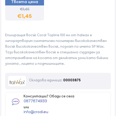
Твоята цена
€1,65
€1,45
Епилиращия восък Coral Topline 100 мл от Italwax е
липоразтворим синтетичен полимерен висококачествен
восък висококачествен восък, познат по името SP Wax.
Този висококачествен восък е специално създаден за
отстраняване на косата от деликатни зони като бикини
зоната , лицето и подмишниците.
Складова единица:
00003875
Консултации? Обади се сега
0877674933
или
info@crodi.eu