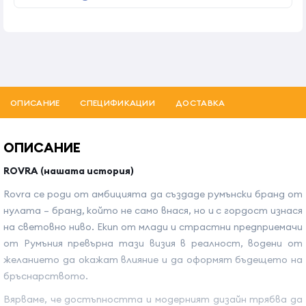
ОПИСАНИЕ
СПЕЦИФИКАЦИИ
ДОСТАВКА
ОПИСАНИЕ
ROVRA (нашата история)
Rovra се роди от амбицията да създаде румънски бранд от
нулата – бранд, който не само внася, но и с гордост изнася
на световно ниво. Екип от млади и страстни предприемачи
от Румъния превърна тази визия в реалност, водени от
желанието да окажат влияние и да оформят бъдещето на
бръснарството.
Вярваме, че достъпността и модерният дизайн трябва да