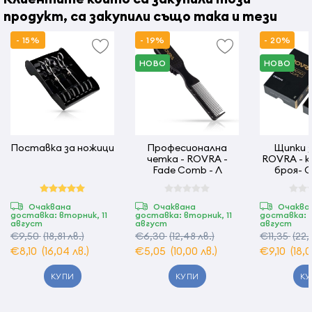
продукт, са закупили също така и тези
Изработен от антистатичен, гъвкав материал
- 15%
- 19%
- 20%
Страна на произход:
P.R.C
НОВО
НОВО
Поставка за ножици
Професионална
Щипки з
четка - ROVRA -
ROVRA - к
Fade Comb - Л
броя- G
Очаквана
Очаквана
Очаква
доставка: вторник, 11
доставка: вторник, 11
доставка: в
август
август
август
€9,50
(18,81 лв.)
€6,30
(12,48 лв.)
€11,35
(22,
€8,10
(16,04 лв.)
€5,05
(10,00 лв.)
€9,10
(18,0
КУПИ
КУПИ
КУ