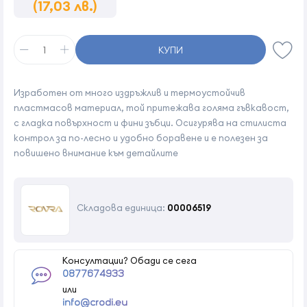
(17,03 лв.)
КУПИ
Изработен от много издръжлив и термоустойчив
пластмасов материал, той притежава голяма гъвкавост,
с гладка повърхност и фини зъбци. Осигурява на стилиста
контрол за по-лесно и удобно боравене и е полезен за
повишено внимание към детайлите
Складова единица:
00006519
Консултации? Обади се сега
0877674933
или
info@crodi.eu