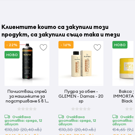
Клиентите които са закупили този
продукт, са закупили също така и тези
- 22%
- 16%
НОВО
НОВО
Почистващ спрей
Пудра за обем -
Вакса з
за машинките за
GLEMEN - Damas - 20
IMMORTAL 
подстригване 5 в 1 -
гр
Black -
500 мл ROVRA
Очаквана
Очаквана
Очаква
доставка: сряда, 12
доставка: сряда, 12
доставка: с
август
август
август
€10,30
(20,40 лв.)
€10,30
(20,40 лв.)
€4,65
(9,2