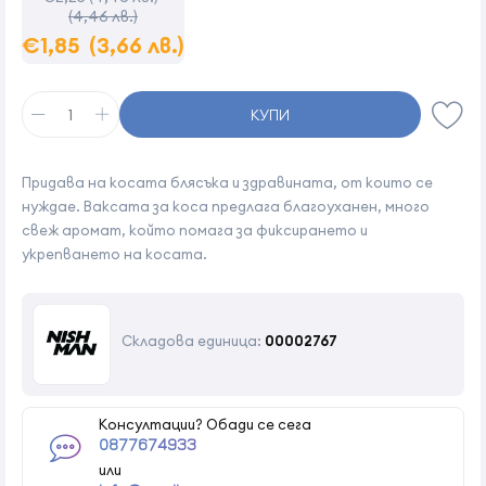
(4,46 лв.)
€1,85
(3,66 лв.)
КУПИ
Придава на косата блясъка и здравината, от които се
нуждае. Ваксата за коса предлага благоуханен, много
свеж аромат, който помага за фиксирането и
укрепването на косата.
Складова единица:
00002767
Консултации? Обади се сега
0877674933
или