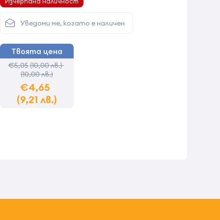
Изчерпана наличност
Уведоми ме, когато е наличен
Твоята цена
€5,05
(10,00 лв.)
(10,00 лв.)
€4,65
(9,21 лв.)