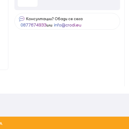
Консултации? Обади се сега
или
0877674933
info@crodi.eu
А