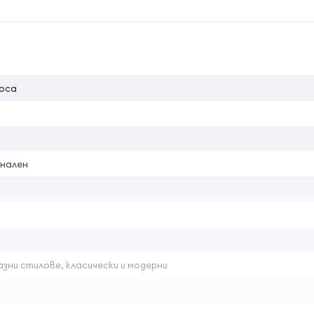
на атрибута
аете в зависимост от дължината на косата и използвай
коса
нален
зни стилове, класически и модерни