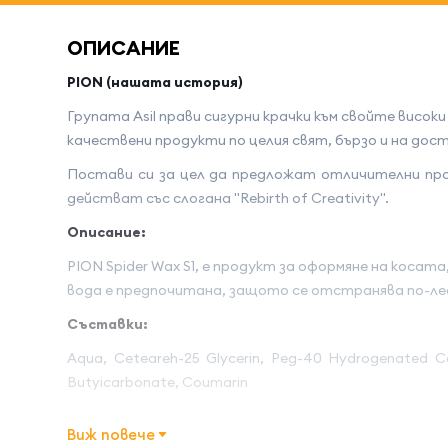
ОПИСАНИЕ
PION (нашата история)
Групата Asil прави сигурни крачки към свойте висо
качествени продукти по целия свят, бързо и на дост
Постави си за цел да предложат отличителни прод
действат със слогана "Rebirth of Creativity".
Описание:
PION Spider Wax S1, е продукт за оформяне на косат
вода е предпочитана, защото се отстранява по-лес
Съставки:
Aqua, Ceteareh-25 Glycerin, Peg-40 Hydrogenated Cas
Butyicarbonate, Coumarin
Ползи:
Виж повече