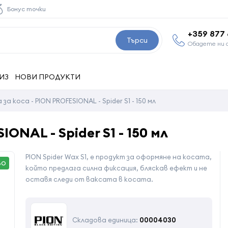
Бонус точки
+359 877
Търси
Обадете ни 
ИЗ
НОВИ ПРОДУКТИ
 за коса - PION PROFESIONAL - Spider S1 - 150 мл
IONAL - Spider S1 - 150 мл
PION Spider Wax S1, е продукт за оформяне на косата,
ВО
който предлага силна фиксация, бляскав ефект и не
оставя следи от ваксата в косата.
Складова единица:
00004030