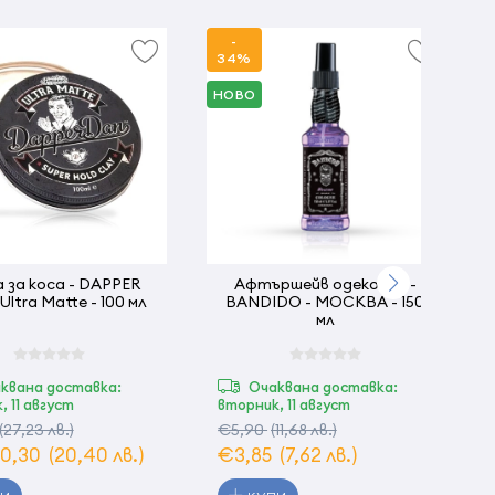
-
34%
НОВО
 за коса - DAPPER
Афтършейв одеколон -
Ultra Matte - 100 мл
BANDIDO - МОСКВА - 150
мл
квана доставка:
Очаквана доставка:
, 11 август
вторник, 11 август
(27,23 лв.)
€5,90
(11,68 лв.)
0,30
(20,40 лв.)
€3,85
(7,62 лв.)