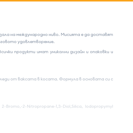
казала на международно ниво. Мисията е да доставят
 неговото удовлетворение.
сички продукти имат уникални дизайн и опаковки и
 следи от ваксата в косата. Формула в основата си с
-Bromo,-2-Nitropropane-1,3-Diol,Silica, Iodopropymyl