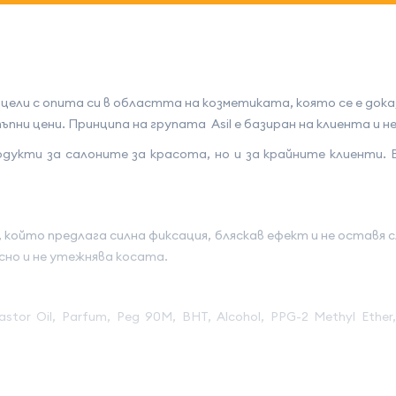
ки цели с опита си в областта на козметиката, която се е до
ъпни цени. Принципа на групата Asil е базиран на клиента и
укти за салоните за красота, но и за крайните клиенти. В
а, който предлага силна фиксация, бляскав ефект и не оставя
но и не утежнява косата.
tor Oil, Parfum, Peg 90M, BHT, Alcohol, PPG-2 Methyl Ether, 2