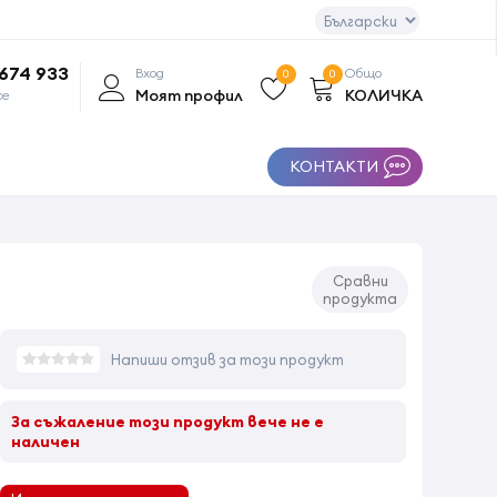
 674 933
Вход
Общо
0
0
Моят профил
КОЛИЧКА
се
КОНТАКТИ
Сравни
продукта
Напиши отзив за този продукт
За съжаление този продукт вече не е
наличен