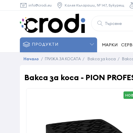
info@crodi.eu
Калея Кълараши, № 147, Букурещ
ПРОДУКТИ
МАРКИ
СЕРВ
Начало
/
ГРИЖА ЗА КОСАТА
/
Вакса за коса
/
Вакса
Вакса за коса - PION PROFES
НО