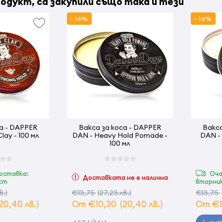
одукт, са закупили също така и тези
- 16%
- 16%
а - DAPPER
Вакса за коса - DAPPER
Вакса
lay - 100 мл
DAN - Heavy Hold Pomade -
DAN - 
100 мл
оставка:
Оча
Доставката не е налична
уст
вторник
в.)
€13,75
(27,23 лв.)
€13,75
20,40 лв.)
От €10,30
(20,40 лв.)
От €1