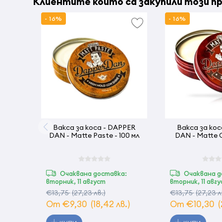
Клиентите които са закупили този пр
- 16%
- 16%
Вакса за коса - DAPPER
Вакса за кос
DAN - Matte Paste - 100 мл
DAN - Matte C
Очаквана доставка:
Очаквана д
вторник, 11 август
вторник, 11 авг
€13,75
(27,23 лв.)
€13,75
(27,23 л
От €9,30
(18,42 лв.)
От €10,30
(