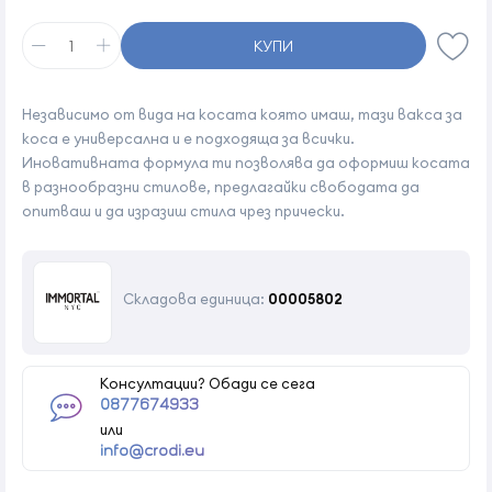
КУПИ
Независимо от вида на косата която имаш, тази вакса за
коса е универсална и е подходяща за всички.
Иновативната формула ти позволява да оформиш косата
в разнообразни стилове, предлагайки свободата да
опитваш и да изразиш стила чрез прически.
Складова единица:
00005802
Консултации? Обади се сега
0877674933
или
info@crodi.eu