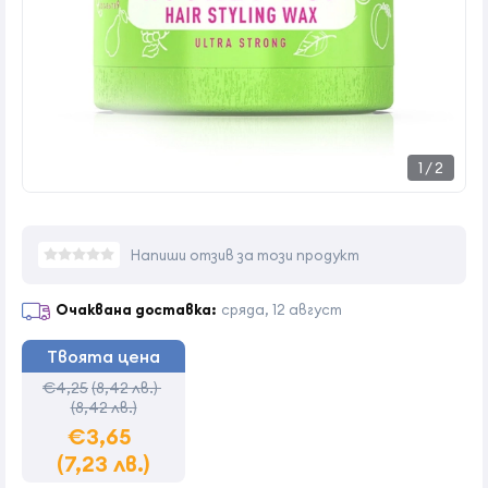
1
/
2
Напиши отзив за този продукт
Очаквана доставка:
сряда, 12 август
Твоята цена
€4,25
(8,42 лв.)
(8,42 лв.)
€3,65
(7,23 лв.)