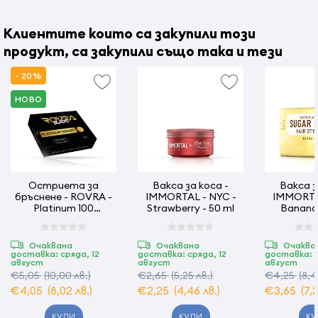
разнесте равномерно и оформете.
Клиентите които са закупили този
продукт, са закупили също така и тези
Страна на произход:
Турция
- 20%
НОВО
Остриета за
Вакса за коса -
Вакса з
бръснене - ROVRA -
IMMORTAL - NYC -
IMMORTAL
Platinum 100
Strawberry - 50 ml
Banana 
ножчета
Очаквана
Очаквана
Очаква
доставка: сряда, 12
доставка: сряда, 12
доставка: с
август
август
август
€5,05
(10,00 лв.)
€2,65
(5,25 лв.)
€4,25
(8,4
€4,05
(8,02 лв.)
€2,25
(4,46 лв.)
€3,65
(7,
КУПИ
КУПИ
КУ