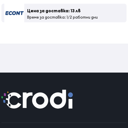
Голяма седалка
Хидравлична помпа със система за блокиране
Цена за доставка: 13 лв
Време за доставка: 1/2 работни дни
Размери:
Широчина - 68 cм
Височина- 110-127 cм
Дълбочина- 120 cм