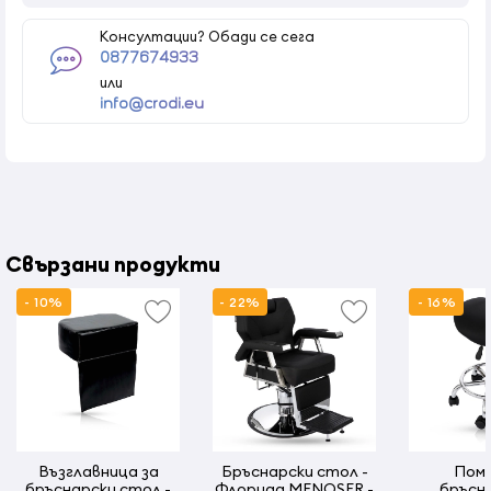
Консултации? Обади се сега
0877674933
или
info@crodi.eu
Свързани продукти
- 10%
- 22%
- 16%
Възглавница за
Бръснарски стол -
Пом
бръснарски стол -
Флорида MENOSER -
бръсна