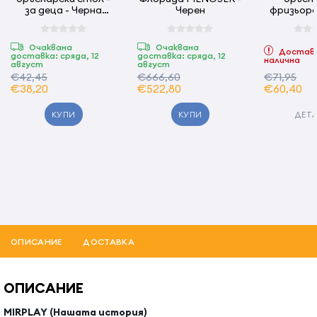
за деца - Черна
Черен
фризьорс
MENOSER
MEN
Очаквана
Очаквана
Доставк
доставка: сряда, 12
доставка: сряда, 12
налична
август
август
€42,45
€666,60
€71,95
€38,20
€522,80
€60,40
КУПИ
КУПИ
ДЕТ
ОПИСАНИЕ
ДОСТАВКА
ОПИСАНИЕ
MIRPLAY (Нашата история)