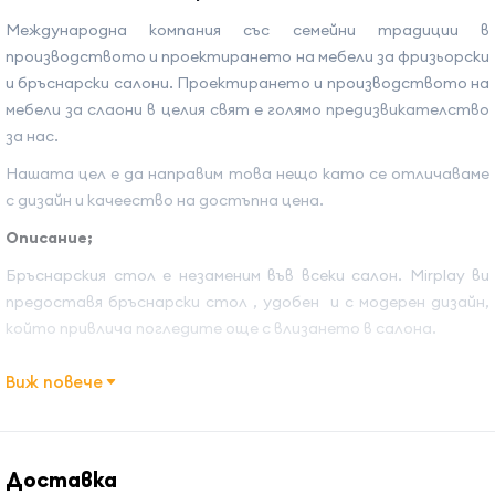
Международна компания със семейни традиции в
производството и проектирането на мебели за фризьорски
и бръснарски салони. Проектирането и производството на
мебели за слаони в целия свят е голямо предизвикателство
за нас.
Нашата цел е да направим това нещо като се отличаваме
с дизайн и качеество на достъпна цена.
Описание;
Бръснарския стол е незаменим във всеки салон. Mirplay ви
предоставя бръснарски стол , удобен и с модерен дизайн,
който привлича погледите още с влизането в салона.
Материал
:
Виж повече
Еко кожа
Ползи;
Доставка
Накланящ се механизъм