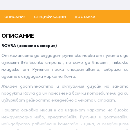
ОПИСАНИЕ
СПЕЦИФИКАЦИИ
ДОСТАВКА
ОПИСАНИЕ
ROVRA (нашата история)
От желанието да създадат румънска марка от нулата и да
изнасят във всички страни , не само да внасят , няколко
младежи от Румъния поеха инициативата, събраха си
идеите и създадоха марката Rovra.
Желаем достъпността и актуалния дизайн на гамата
продукти Rovra да им помогне на всички потребители да си
извършват дейността ежедневно с лекота и страст.
Нашата основна мисия е да издигнат марката на високо
международно ниво, представяйки Румъния и достигайки
най-доброто равновесие качество - цена, а следващите