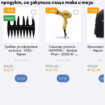
продукт, са закупили също така и тези
- 15%
- 16%
- 22%
НОВО
Гребен за оформяне
Сешоар за коса -
Бръснарск
на коса - VESS -
GAMMA+ - Barber
Черна 
Черен
Phon - 2000 W -
златен
€11,95
€104,65
€51,55
€10,10
€87,90
€40,40
КУПИ
КУПИ
КУ