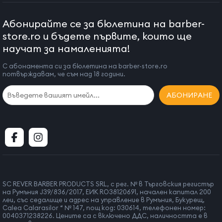
Абонирайте се за бюлетина на barber-
store.ro и бъдете първите, които ще
научат за намаленията!
С абонамента си за бюлетина на barber-store.ro
потвърждавам, че съм над 18 години.
АБОНИРАНЕ
SC REVER BARBER PRODUCTS SRL, с рег. № в Търговския регистър
на Румъния J39/836/2017, ЕИК RO38120691, начален капитал 200
леи, със седалище и адрес на управление в Румъния, Букурещ,
Calea Calarasilor “ № 147, пощ код: 030614, телефонен номер:
0040371238226. Цените са с включено ДДС, наличността е в