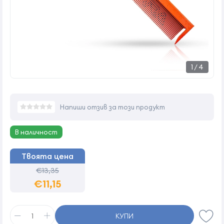
1
/
4
Напиши отзив за този продукт
В наличност
Твоята цена
€13,35
€11,15
КУПИ