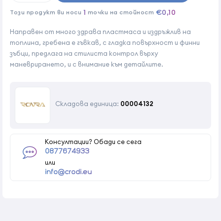
1
€0,10
Този продукт ви носи
точки на стойност
Направен от много здрава пластмаса и издръжлив на
топлина, гребена е гъвкав, с гладка повърхност и финни
зъбци, предлага на стилиста контрол върху
маневрирането, и с внимание към детайлите.
Складова единица:
00004132
Консултации? Обади се сега
0877674933
или
info@crodi.eu