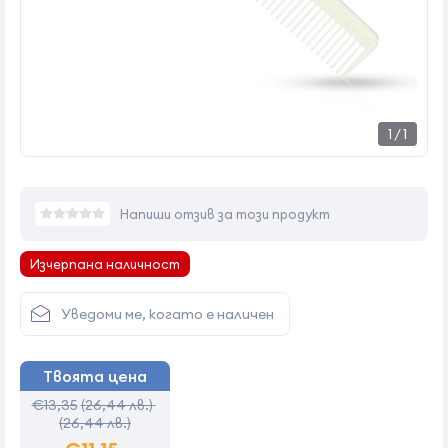
1
/
1
Напиши отзив за този продукт
Изчерпана наличност
Уведоми ме, когато е наличен
Твоята цена
€13,35
(26,44 лв.)
(26,44 лв.)