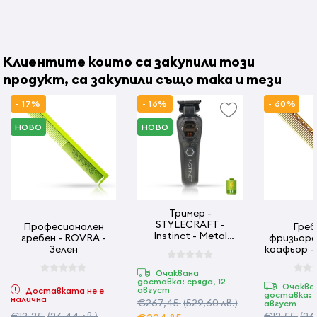
Клиентите които са закупили този
продукт, са закупили също така и тези
- 17%
- 16%
- 60%
НОВО
НОВО
Тример -
STYLECRAFT -
Професионален
Греб
Instinct - Metal
гребен - ROVRA -
фризьорс
Edition - безжичен
Зелен
коафьор - 
339 -
Очаквана
доставка: сряда, 12
Очаква
август
Доставката не е
доставка: с
налична
€267,45
(529,60 лв.)
август
€13,35
(26,44 лв.)
€13,55
(26