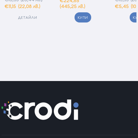
€224,85
€11,15
(22,08 лв.)
(445,25 лв.)
€5,45
(10
КУПИ
КУ
ДЕТАЙЛИ