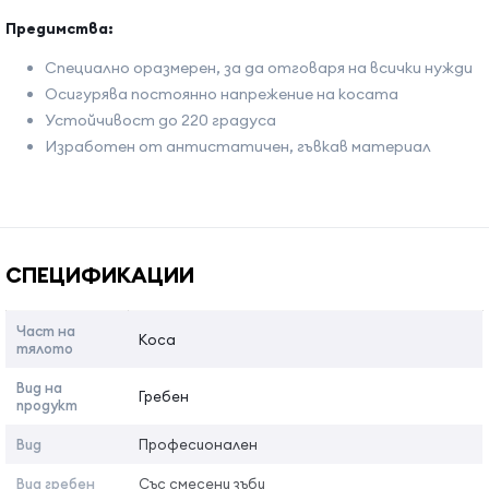
Предимства:
Специално оразмерен, за да отговаря на всички нужди
Осигурява постоянно напрежение на косата
Устойчивост до 220 градуса
Изработен от антистатичен, гъвкав материал
Име на атрибута
Стойност на атрибута
СПЕЦИФИКАЦИИ
Част на
Коса
тялото
Вид на
Гребен
продукт
Вид
Професионален
Вид гребен
Със смесени зъби