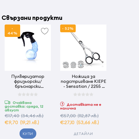
Свързани продукти
-
- 52%
44%
Пулверизатор
Ножица за
фризьорски/
подстригване KIEPE
бръснарски
- Sensation / 2255 -
Y.S/PARK - 220 мл –
5.0 инча
Син
Очаквана
Доставката не е
доставка: сряда, 12
налична
август
€17,40
(34,46 лв.)
€57,00
(112,87 лв.)
€9,70
(19,21 лв.)
€27,10
(53,66 лв.)
КУПИ
ДЕТАЙЛИ