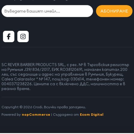
АБОНИРАНЕ
SC REVER BARBER PRODUCTS SRL, с рег. № в Търговския регистър
на Румъния J39/836/2017, ЕИК RO38120691, начален капитал 200
леи, със седалище и адрес на управление в Румъния, Букурещ,
Calea Calarasilor “ № 147, пощ код: 030614, телефонен номер:
0040371238226. Цените са с включено ДДС, наличността е в
реално време.
Copyright © 2026 Crodi. Всички права запазени.
Powered by
nopCommerce
| Създадено от
Ecom Digital