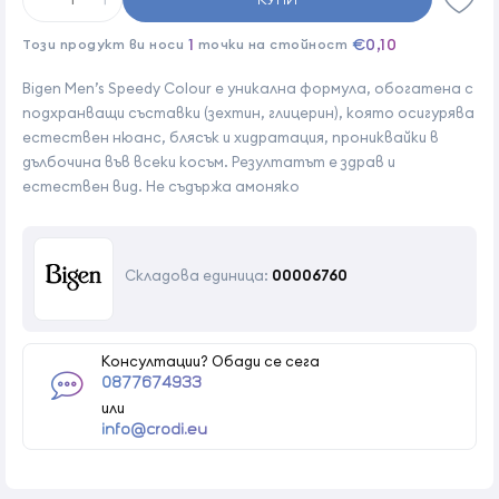
1
€0,10
Този продукт ви носи
точки на стойност
Bigen Men’s Speedy Colour е уникална формула, обогатена с
подхранващи съставки (зехтин, глицерин), която осигурява
естествен нюанс, блясък и хидратация, прониквайки в
дълбочина във всеки косъм. Резултатът е здрав и
естествен вид. Не съдържа амоняко
Складова единица:
00006760
Консултации? Обади се сега
0877674933
или
info@crodi.eu