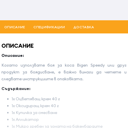
ОПИСАНИЕ
СПЕЦИФИКАЦИИ
ДОСТАВКА
ОПИСАНИЕ
Описание:
Когато използвате боя за коса Bigen Speedy или друг
продукт за боядисване, е важно винаги да четете и
следвате инструкциите в опаковката.
Съдържание:
1x Оцветяващ крем 40 г
1x Оксидиращ крем 40 г
1x Купичка за смесване
1x Апликатор
1x Микро гребен за зоната на бакенбардите