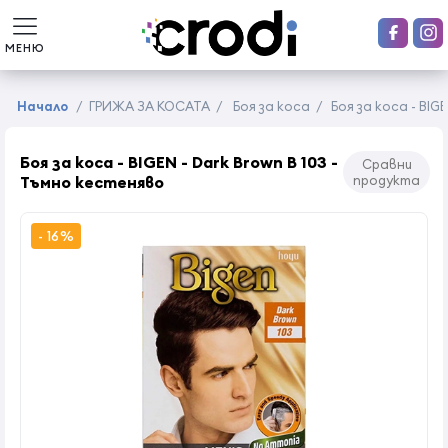
МЕНЮ
Начало
/
ГРИЖА ЗА КОСАТА
/
Боя за коса
/
Боя за коса - BIG
Боя за коса - BIGEN - Dark Brown B 103 -
Сравни
Тъмно кестеняво
продукта
- 16%