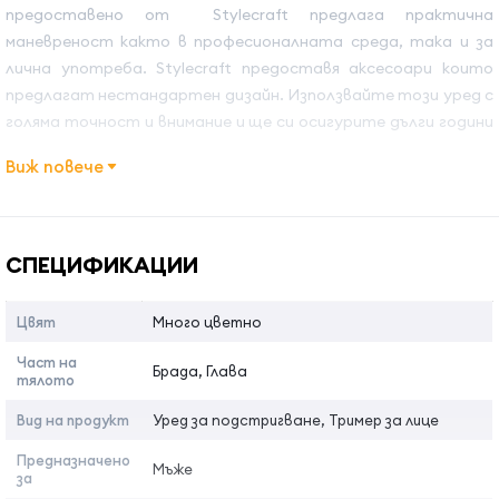
предоставено от Stylecraft предлага практична
маневреност както в професионалната среда, така и за
лична употреба. Stylecraft предоставя аксесоари които
предлагат нестандартен дизайн. Използвайте този уред с
голяма точност и внимание и ще си осигурите дълги години
правилно функциониране.
Виж повече
Характеристики:
Име на атрибута
Стойност на атрибута
Живот на батерията около 240 минути
СПЕЦИФИКАЦИИ
Много мощен, високоскоростен двигател
Brushless
Движение на острието 9500 оборота в минута
Цвят
Много цветно
Дължина на рязане: 0.8мм
Част на
Брада, Глава
Вид на острието:
X-PRO в T форрма за перфектен
тялото
контур
Вид на продукт
Уред за подстригване, Тример за лице
Ширина на рязане: 40 мм
Предназначено
Мъже
за
Включва четка за почистване и отвертка