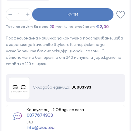
КУПИ
20
€2,00
Този продукт ви носи
точки на стойност
Професионална машинка за контурно подстригване, идва
с гаранция за качество Stylecraft и перфектна за
натоварените бръснарски/фризьорски салони. С
автономия на батерията от 240 минути, а зареждането
става за 120 минути.
Складова единица:
00003993
Консултации? Обади се сега
0877674933
или
info@crodi.eu