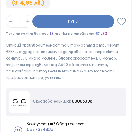
(314,85 лв.)
КУПИ
15
€1,50
Този продукт ви носи
точки на стойност
Открий производителността и точността с тримерът
REBEL, създадена специално да правиш с нея перфектни
контури. С много мощен и високоскоростен DC мотор,
този тример развива над 7.500 оборота в минута,
осигурявайки по този начин максимална ефикасност и
професионални резултати.
Складова единица:
00005006
Консултации? Обади се сега
0877674933