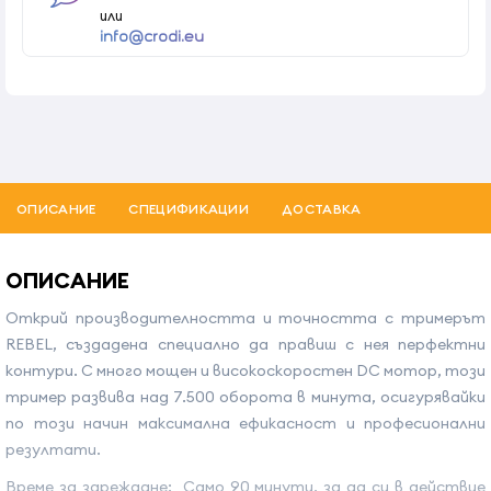
или
info@crodi.eu
ОПИСАНИЕ
СПЕЦИФИКАЦИИ
ДОСТАВКА
ОПИСАНИЕ
Открий производителността и точността с тримерът
REBEL, създадена специално да правиш с нея перфектни
контури. С много мощен и високоскоростен DC мотор, този
тример развива над 7.500 оборота в минута, осигурявайки
по този начин максимална ефикасност и професионални
резултати.
Време за зареждане: Само 90 минути, за да си в действие