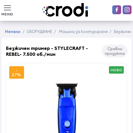
МЕНЮ
Начало
/
ОБОРУДВАНЕ
/
Машини за контуриране
/
Безжичен 
Безжичен тример - STYLECRAFT -
Сравни
REBEL- 7.500 об./мин
продукта
-
НОВО
27%