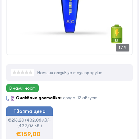
1
/
3
Напиши отзив за този продукт
В наличност
Очаквана доставка:
сряда, 12 август
Твоята цена
€218,20
(432,08 лв.)
(432,08 лв.)
€159,00