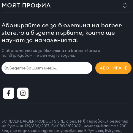
Използвайте подходящи продукти за почистване и
МОЯТ ПРОФИЛ
смазване на машината за подстригване
Абонирайте се за бюлетина на barber-
Предпазни мерки при употреба
store.ro и бъдете първите, които ще
научат за намаленията!
След разопаковане на продукта е необходимо да го
С абонамента си за бюлетина на barber-store.ro
потвърждавам, че съм над 18 години.
оставите неизползван за 2-3 часа, за да се отстрани
евентуалната кондензация (ако продуктът е бил
АБОНИРАНЕ
транспортиран при ниски температури или във влажно,
мъгливо време).
Не използвайте уреда в близост до басейни или съдове с
вода. Не потапяйте уреда във вода или други течности.
Винаги проверявайте дали уредът е в добро състояние
преди употреба. Не го използвайте, ако има признаци на
повреда или е бил изпуснат.
SC REVER BARBER PRODUCTS SRL, с рег. № в Търговския регистър
на Румъния J39/836/2017, ЕИК RO38120691, начален капитал 200
ВАЖНО! Винаги изключвайте уреда, когато не го
леи, със седалище и адрес на управление в Румъния, Букурещ,