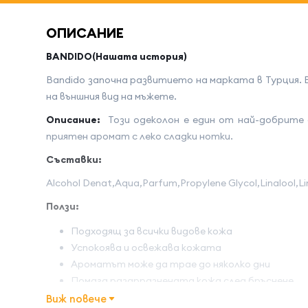
ОПИСАНИЕ
BANDIDO(Нашата история)
Bandido започна развитието на марката в Турция. 
на външния вид на мъжете.
Описание:
Този одеколон е един от най-добрите
приятен аромат с леко сладки нотки.
Съставки:
Alcohol Denat,Aqua,Parfum,Propylene Glycol,Linalool,Li
Ползи:
Подходящ за всички видове кожа
Успокоява и освежава кожата
Ароматът може да трае до няколко дни
Помага раздрразнената кожа след бръснене
Виж повече
Начин на употреба: