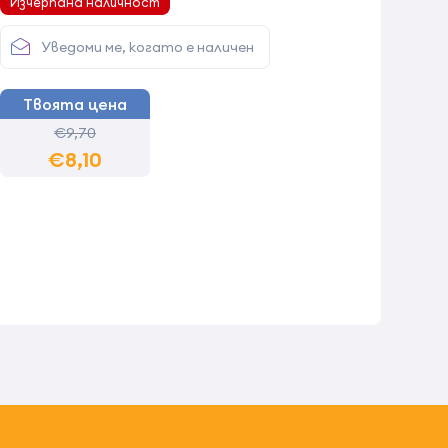
Изчерпана наличност
Уведоми ме, когато е наличен
Твоята цена
€9,70
€8,10