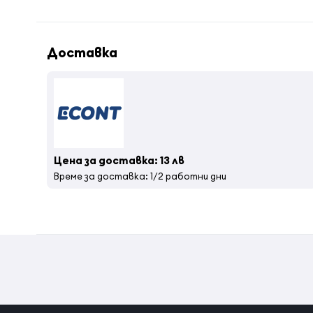
Може да се нанесе с ръка или чре напръскване.
Нанеси средно количество одеколон на ръката, сле
Доставка
Страна на произход:
Tурция
Цена за доставка: 13 лв
Време за доставка: 1/2 работни дни