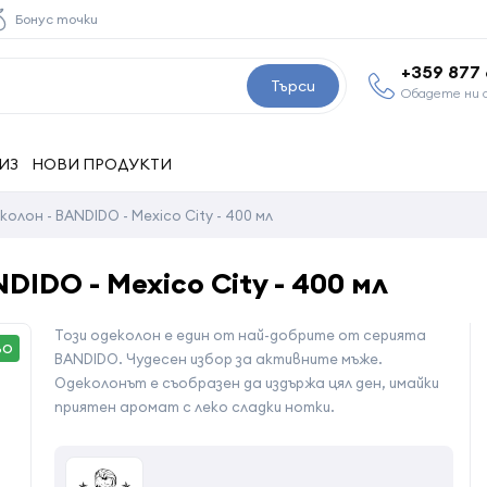
Бонус точки
+359 877
Търси
Обадете ни 
ИЗ
НОВИ ПРОДУКТИ
лон - BANDIDO - Mexico City - 400 мл
IDO - Mexico City - 400 мл
Този одеколон е един от най-добрите от серията
ВО
BANDIDО. Чудесен избор за активните мъже.
Одеколонът е съобразен да издържа цял ден, имайки
приятен аромат с леко сладки нотки.