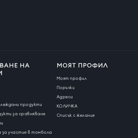
ВАНЕ НА
МОЯТ ПРОФИЛ
И
Моят профил
Поръчки
Адреси
глеждани продукти
КОЛИЧКА
дукти за сравняване
Списък с желания
ти
 за участие в томбола