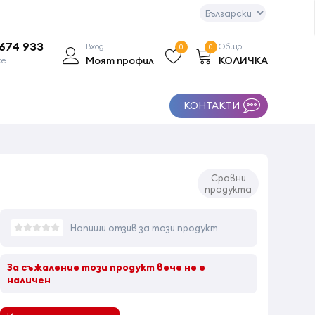
 674 933
Вход
Общо
0
0
Моят профил
КОЛИЧКА
се
КОНТАКТИ
Сравни
продукта
Напиши отзив за този продукт
За съжаление този продукт вече не е
наличен