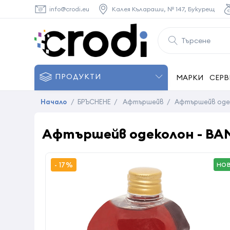
info@crodi.eu
Калея Кълараши, № 147, Букурещ
ПРОДУКТИ
МАРКИ
СЕРВ
Начало
/
БРЪСНЕНЕ
/
Афтършейв
/
Афтършейв одеко
Афтършейв одеколон - BAND
- 17%
НО