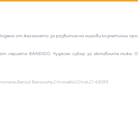
Водена от желанието за развитие на нишови козметични про
 от серията BANDIDО. Чудесен избор за активните мъже. Од
monene,Benzyl Benzoate,Citronellol,Citral,CI 42090