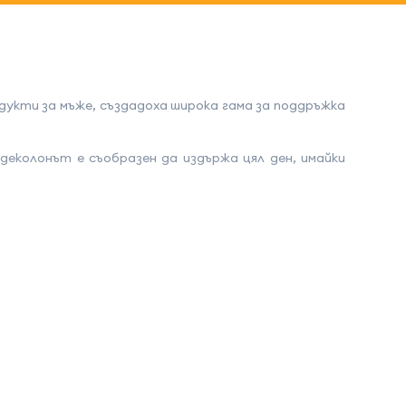
дукти за мъже, създадоха широка гама за поддръжка
еколонът е съобразен да издържа цял ден, имайки