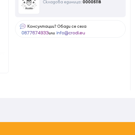
Складова единица:
00005118
Консултации? Обади се сега
или
0877674933
info@crodi.eu