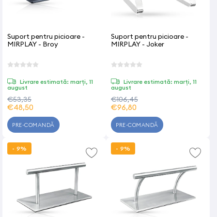
Suport pentru picioare -
Suport pentru picioare -
MIRPLAY - Broy
MIRPLAY - Joker
Livrare estimată: marți, 11
Livrare estimată: marți, 11
august
august
€53,35
€106,45
€48,50
€96,80
PRE-COMANDĂ
PRE-COMANDĂ
- 9%
- 9%