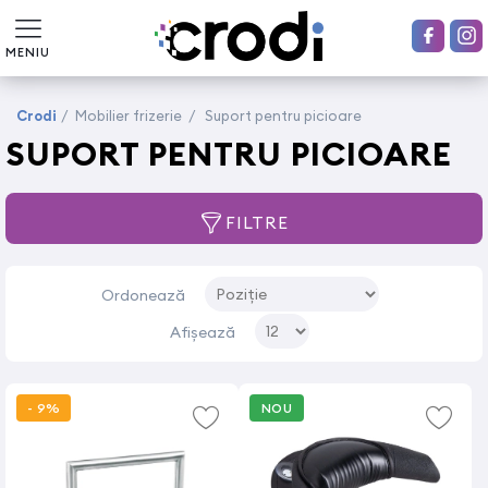
MENIU
Crodi
/
Mobilier frizerie
/
Suport pentru picioare
SUPORT PENTRU PICIOARE
FILTRE
Ordonează
Afișează
- 9%
NOU