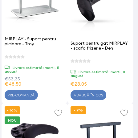
MIRPLAY - Suport pentru
Suport pentru gat MIRPLAY
picioare - Troy
- scafa frizerie - Den
Livrare estimată: marți, 11
august
Livrare estimată: marți, 11
august
€53,35
€48,50
€23,05
PRE-COMANDĂ
ADAUGĂ ÎN COȘ
- 16%
- 9%
NOU