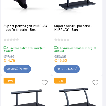
Suport pentru gat MIRPLAY
Suport pentru picioare -
- scafa frizerie - Rex
MIRPLAY - Ban
Livrare estimată: marți, 11
Livrare estimată: marți, 11
august
august
€17,60
€53,35
€14,75
€48,50
ADAUGĂ ÎN COȘ
PRE-COMANDĂ
- 9%
- 9%