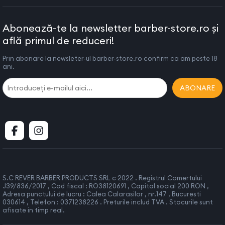
Abonează-te la newsletter barber-store.ro și
află primul de reduceri!
Prin abonare la newsleter-ul barber-store.ro confirm ca am peste 18
ani.
ABONARE
S.C REVER BARBER PRODUCTS SRL c 2022 . Registrul Comertului
J39/836/2017 , Cod fiscal : RO38120691 , Capital social 200 RON ,
Adresa punctului de lucru : Calea Calarasilor , nr.147 , Bucuresti
030614 , Telefon : 0371238226 . Preturile includ TVA . Stocurile sunt
afisate in timp real.