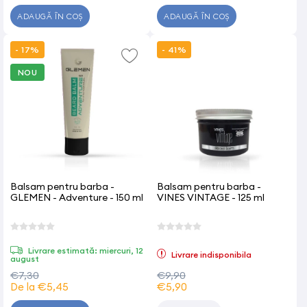
ADAUGĂ ÎN COȘ
ADAUGĂ ÎN COȘ
- 17%
- 41%
NOU
Balsam pentru barba -
Balsam pentru barba -
GLEMEN - Adventure - 150 ml
VINES VINTAGE - 125 ml
Livrare estimată: miercuri, 12
Livrare indisponibila
august
€7,30
€9,90
De la €5,45
€5,90