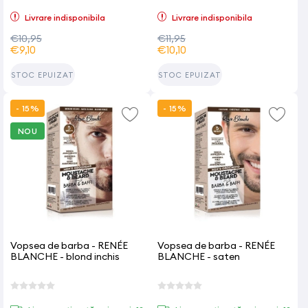
Livrare indisponibila
Livrare indisponibila
€10,95
€11,95
€9,10
€10,10
STOC EPUIZAT
STOC EPUIZAT
- 15%
- 15%
NOU
Vopsea de barba - RENÉE
Vopsea de barba - RENÉE
BLANCHE - blond inchis
BLANCHE - saten