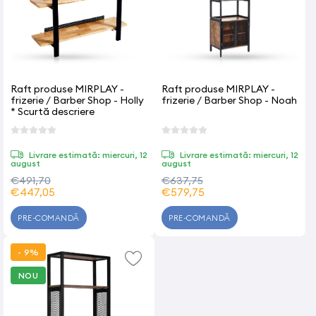
Raft produse MIRPLAY -
Raft produse MIRPLAY -
frizerie / Barber Shop - Holly
frizerie / Barber Shop - Noah
* Scurtă descriere
Livrare estimată: miercuri, 12
Livrare estimată: miercuri, 12
august
august
€491,70
€637,75
€447,05
€579,75
PRE-COMANDĂ
PRE-COMANDĂ
- 9%
NOU