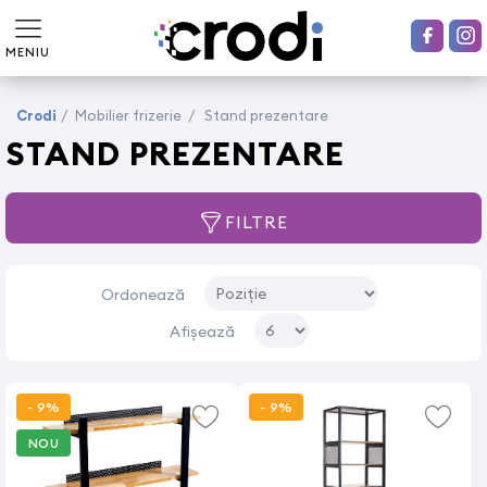
MENIU
Crodi
/
Mobilier frizerie
/
Stand prezentare
STAND PREZENTARE
FILTRE
Ordonează
Afișează
- 9%
- 9%
NOU