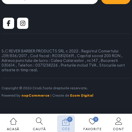
S.C REVER BARBER PRODUCTS SRL c 2022 . Registrul Comertului
J39/836/2017 , Cod fiscal : RO38120691 , Capital social 200 RON ,
Adresa punctului de lucru : Calea Calarasilor , nr.147 , Bucuresti
030614 , Telefon : 0371238226 . Preturile includ TVA . Stocurile sunt
afisate in timp real.
Copyright © 2026 Crodi.Toate drepturile rezervate.
Powered by
nopCommerce
| Create de
Ecom Digital
0
0
COȘ
ACASĂ
CAUTĂ
FAVORITE
CONT