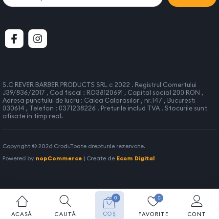
S.C REVER BARBER PRODUCTS SRL c 2022 . Registrul Comertului
J39/836/2017 , Cod fiscal : RO38120691 , Capital social 200 RON ,
Adresa punctului de lucru : Calea Calarasilor , nr.147 , Bucuresti
030614 , Telefon : 0371238226 . Preturile includ TVA . Stocurile sunt
afisate in timp real.
Copyright © 2026 Crodi.Toate drepturile rezervate.
Powered by
nopCommerce
| Create de
Ecom Digital
0
0
COȘ
ACASĂ
CAUTĂ
FAVORITE
CONT