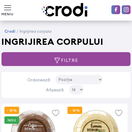
MENIU
Crodi
/
Ingrijirea corpului
INGRIJIREA CORPULUI
FILTRE
Ordonează
Afișează
- 15%
- 15%
NOU