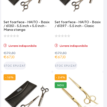
Set foarfece - HAITO - Basix
Set foarfece - HAITO - Basix
/ 61351 - 5.5 inch + 5.0 inch -
/ 61397 - 5.5 inch - Clasic
Mana stanga
Livrare indisponibila
Livrare indisponibila
€79,80
€79,80
€67,10
€67,10
STOC EPUIZAT
STOC EPUIZAT
- 16%
- 24%
NOU