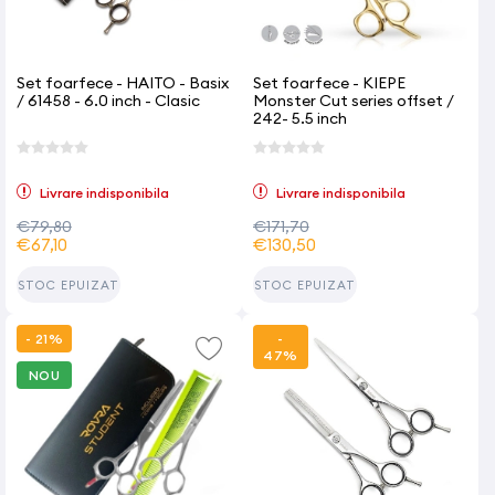
Set foarfece - HAITO - Basix
Set foarfece - KIEPE
/ 61458 - 6.0 inch - Clasic
Monster Cut series offset /
242- 5.5 inch
Livrare indisponibila
Livrare indisponibila
€79,80
€171,70
€67,10
€130,50
STOC EPUIZAT
STOC EPUIZAT
- 21%
-
47%
NOU