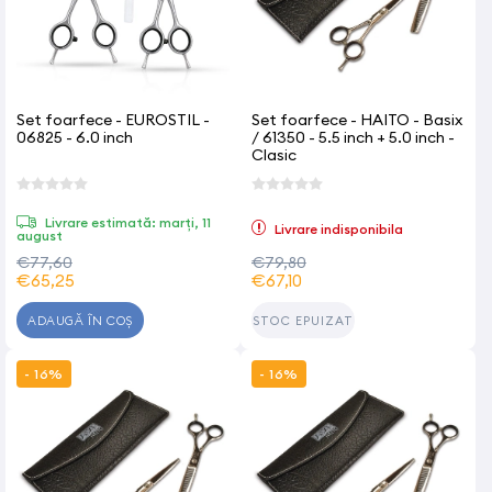
Set foarfece - EUROSTIL -
Set foarfece - HAITO - Basix
06825 - 6.0 inch
/ 61350 - 5.5 inch + 5.0 inch -
Clasic
Livrare estimată: marți, 11
Livrare indisponibila
august
€77,60
€79,80
€65,25
€67,10
ADAUGĂ ÎN COȘ
STOC EPUIZAT
- 16%
- 16%