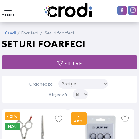
MENIU
Crodi
/
Foarfeci
/
Seturi foarfeci
SETURI FOARFECI
FILTRE
Ordonează
Afișează
- 21%
-
48%
NOU