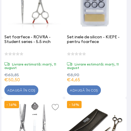
Set foarfece - ROVRA -
Set inele de silicon - KIEPE -
Student series - 5.5 inch
pentru foarfece
Livrare estimată: marți, 11
Livrare estimată: marți, 11
august
august
€63,85
€8,90
€50,50
€4,65
ADAUGĂ ÎN COȘ
ADAUGĂ ÎN COȘ
- 16%
- 16%