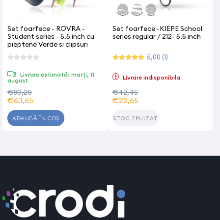
Set foarfece - ROVRA -
Set foarfece -KIEPE School
Student series - 5.5 inch cu
series regular / 212- 5.5 inch
pieptene Verde si clipsuri
5,00 (1)
Livrare estimată: marți, 11
Livrare indisponibila
august
€80,20
€42,45
€63,65
€22,65
ADAUGĂ ÎN COȘ
STOC EPUIZAT