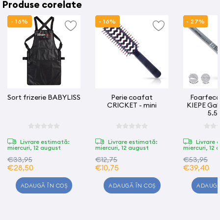
Produse corelate
- 16%
- 16%
- 27%
Sort frizerie BABYLISS
Perie coafat
Foarfeca 
CRICKET - mini
KIEPE Galaxis / 241 -
5.5 
Livrare estimată:
Livrare estimată:
Livrare 
miercuri, 12 august
miercuri, 12 august
miercuri, 12 
€33,95
€12,75
€53,95
€28,50
€10,75
€39,40
ADAUGĂ ÎN COȘ
ADAUGĂ ÎN COȘ
ADAUGĂ