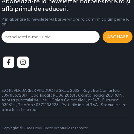
Abonează-te la newsletter barber-store.ro și
află primul de reduceri!
Prin abonare la newsleter-ul barber-store.ro confirm ca am peste 18
ani.
ABONARE
S.C REVER BARBER PRODUCTS SRL c 2022 . Registrul Comertului
J39/836/2017 , Cod fiscal : RO38120691 , Capital social 200 RON ,
Adresa punctului de lucru : Calea Calarasilor , nr.147 , Bucuresti
030614 , Telefon : 0371238226 . Preturile includ TVA . Stocurile sunt
afisate in timp real.
Copyright © 2026 Crodi.Toate drepturile rezervate.