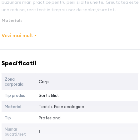
buzunare mari practice pentru perii si alte unelte. Greutatea este
una redusa, rezistent in timp si usor de spalat/curatat.
Material:
Material texti de blug cu piele ecologica. Sortul este reglabil.
Vezi mai mult
Beneficii:
Denumire caracteristica
Valoarea
Stil retro.
Compartimente speciale pentru ustensile
Specificatii
Reglabil
Inchidere cu clestisor.
Zona
Corp
Material usor si rezistent
corporala
Marime universala
Tip produs
Sort stilist
Tara de provinienta
:
Spania
Material
Textil + Piele ecologica
Tip
Profesional
Numar
1
bucati/set