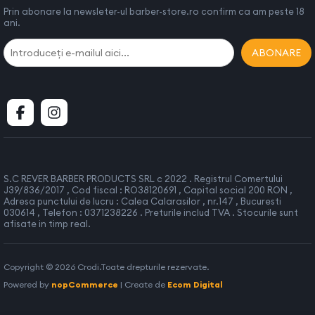
Prin abonare la newsleter-ul barber-store.ro confirm ca am peste 18
ani.
ABONARE
S.C REVER BARBER PRODUCTS SRL c 2022 . Registrul Comertului
J39/836/2017 , Cod fiscal : RO38120691 , Capital social 200 RON ,
Adresa punctului de lucru : Calea Calarasilor , nr.147 , Bucuresti
030614 , Telefon : 0371238226 . Preturile includ TVA . Stocurile sunt
afisate in timp real.
Copyright © 2026 Crodi.Toate drepturile rezervate.
Powered by
nopCommerce
| Create de
Ecom Digital