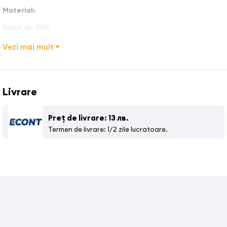
Material
:
Sezut din PVC
Cadru nichelat cu roti
Vezi mai mult
Dimensiuni:
Livrare
Inaltime sezut –
Lungime –
Preț de livrare: 13 лв.
Termen de livrare: 1/2 zile lucratoare.
Latime –