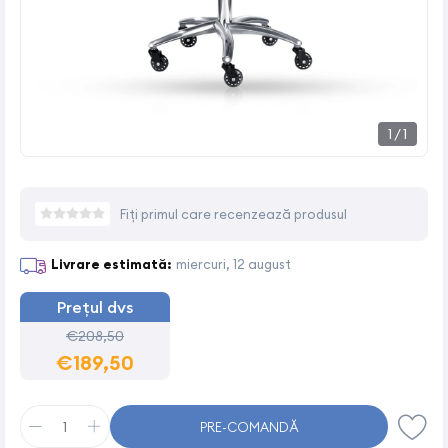
1
/
1
Fiți primul care recenzează produsul
Livrare estimată:
miercuri, 12 august
Prețul dvs
€208,50
€189,50
PRE-COMANDĂ