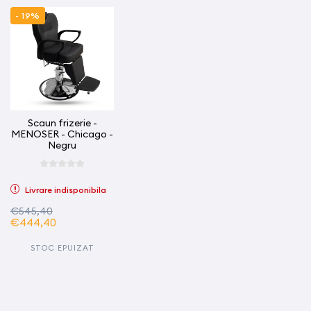
- 19%
Scaun frizerie -
MENOSER - Chicago -
Negru
Livrare indisponibila
€545,40
€444,40
STOC EPUIZAT