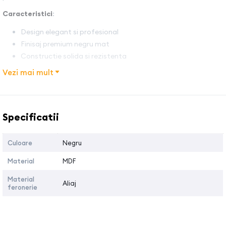
Caracteristici
:
Design elegant si profesional
Finisaj premium negru mat
Constructie solida si rezistenta
Blat spatios pentru receptie si organizare
Vezi mai mult
Stil clasic-modern potrivit pentru orice amenajare
Ideala pentru barbershop, salon de coafura sau salon de
Denumire caracteristica
Valoarea
beauty
Specificatii
Dimensiuni
: 140 cm x100 cm 53 cm
Culoare
Negru
Avantaje
:
Material
MDF
Creeaza o prima impresie premium pentru clienti
Material
Ofera organizare eficienta in zona de receptie
Aliaj
feronerie
Design versatil si usor de integrat
Potrivita pentru spatii moderne si elegante
Recomandata pentru: Barbershop-uri, Saloane de coafura,