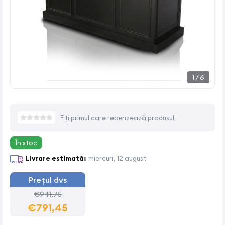
1
/
6
Fiți primul care recenzează produsul
În stoc
Livrare estimată:
miercuri, 12 august
Prețul dvs
€941,75
€791,45