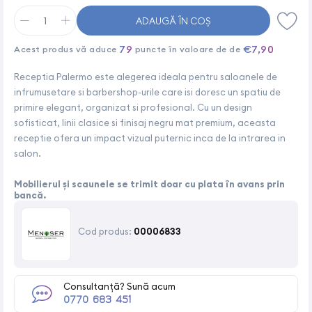
ADAUGĂ ÎN COȘ
79
€7,90
Acest produs vă aduce
puncte în valoare de de
Receptia Palermo este alegerea ideala pentru saloanele de
infrumusetare si barbershop-urile care isi doresc un spatiu de
primire elegant, organizat si profesional. Cu un design
sofisticat, linii clasice si finisaj negru mat premium, aceasta
receptie ofera un impact vizual puternic inca de la intrarea in
salon.
Mobilierul și scaunele se trimit doar cu plata în avans prin
bancă.
Cod produs:
00006833
Consultanță? Sună acum
0770 683 451